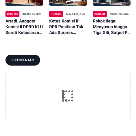
DPRD KLU
AUGUST 05, 2026
HEADLINE
AUGUST 05, 2026
HEADLINE
AUGUST 05, 2026
Artadi, Anggota
Ketua Komisi III
Rokok Ilegal
Komisi II DPRD KLU
DPR Pastikan Tak
Menyusup hingga
Soroti Kebocoran
Ada Surpres
Tiga Gili, Satpol PP
Pajak, Dorong
Pergantian Kapolri,
KLU Serahkan
Digitalisasi dan
Begini Katanya
12.191 Batang ke
Libatkan Kepala
Bea Cukai
Dusun
0 KOMENTAR