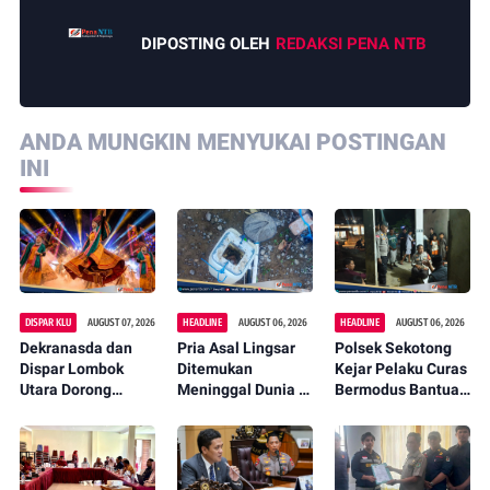
DIPOSTING OLEH
REDAKSI PENA NTB
ANDA MUNGKIN MENYUKAI POSTINGAN
INI
DISPAR KLU
AUGUST 07, 2026
HEADLINE
AUGUST 06, 2026
HEADLINE
AUGUST 06, 2026
Dekranasda dan
Pria Asal Lingsar
Polsek Sekotong
Dispar Lombok
Ditemukan
Kejar Pelaku Curas
Utara Dorong
Meninggal Dunia di
Bermodus Bantuan
Promosi Wastra
Pinggir Kali
Sembako, Isu
Lokal Lewat
Lembar Saat
Penculikan Anak
Fashion Street
Mencari Belut
Dipastikan Hoaks
2026