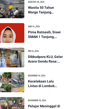
AGUSTUS 08, 2024
Wanita 50 Tahun
Warga Tanjung
Ditemukan Tewas
Gantung Diri di Dapur.
JUNI 14, 2024
Pirna Ratnasih, Siswi
SMAN 1 Tanjung,
Wakili Lombok Utara
Menuju Kompetisi
Paskibraka Tingkat
MEI 22, 2024
Nasional
Dikbudpora KLU, Gelar
Acara Gendu Rasa:
Membangun Identitas
dan Jati Diri
Masyarakat Dayan
DESEMBER 10, 2024
Gunung
Kecelakaan Lalu
Lintas di Lombok
Utara, Pelajar
Meninggal Dunia -
PENANTB
NOVEMBER 18, 2024
Pelajar Meninggal di