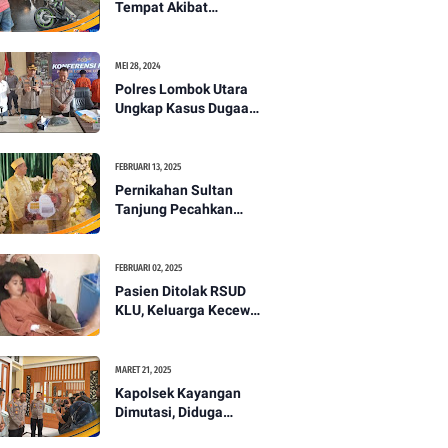
Tempat Akibat
Kecelakaan Lalu
Lintas di Lombok
Utara -PENANTB
MEI 28, 2024
Polres Lombok Utara
Ungkap Kasus Dugaan
Pembunuhan
Berencana Bermodus
Gantung Diri
FEBRUARI 13, 2025
Pernikahan Sultan
Tanjung Pecahkan
Rekor Mahar Termahal
di Lombok Utara -
PENANTB
FEBRUARI 02, 2025
Pasien Ditolak RSUD
KLU, Keluarga Kecewa
dengan Pelayanan
Kesehatan -PENANTB
MARET 21, 2025
Kapolsek Kayangan
Dimutasi, Diduga
Terkait Insiden