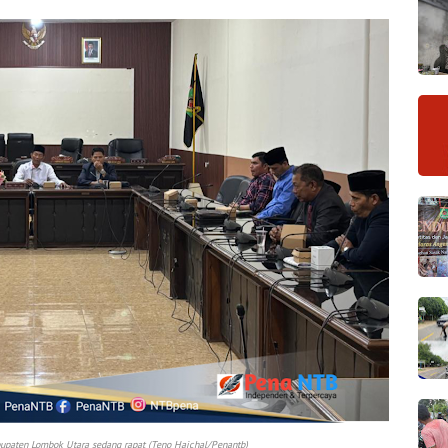
paten Lombok Utara sedang rapat (Teno Haichal/Penantb)