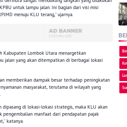
ksi Gerindra sangat mendukung langkah yang dilakukan
BU untuk lampu jalan. Ini bagian dari visi misi
RPJMD menuju KLU terang,” ujarnya.
BE
Bi
tah Kabupaten Lombok Utara menargetkan
pu jalan yang akan ditempatkan di berbagai lokasi
Ko
Lo
akan memberikan dampak besar terhadap peningkatan
enyamanan masyarakat, terutama di wilayah yang
Su
.
 dipasang di lokasi-lokasi strategis, maka KLU akan
tuk pengembalian manfaat dari pendapatan pajak
,” katanya.