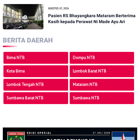
AGUSTUS 07, 2024
Pasien RS Bhayangkara Mataram Berterima
Kasih kepada Perawat Ni Made Ayu Ari
BERITA DAERAH
Bima NTB
Dompu NTB
Kota Bima
Lombok Barat NTB
Lombok Tengah NTB
Mataram NTB
Sumbawa Barat NTB
Sumbawa NTB