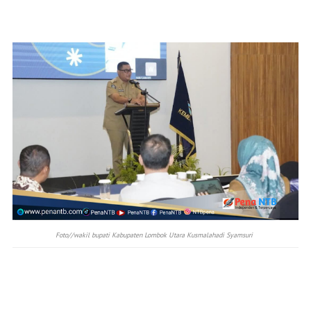
Foto//wakil bupati Kabupaten Lombok Utara Kusmalahadi Syamsuri