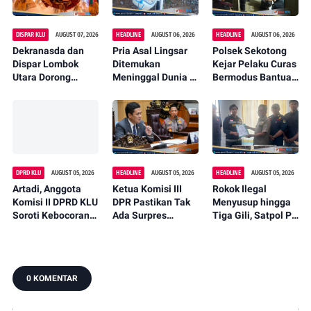
DISPAR KLU
AUGUST 07, 2026
HEADLINE
AUGUST 06, 2026
HEADLINE
AUGUST 06, 2026
Dekranasda dan
Pria Asal Lingsar
Polsek Sekotong
Dispar Lombok
Ditemukan
Kejar Pelaku Curas
Utara Dorong
Meninggal Dunia di
Bermodus Bantuan
Promosi Wastra
Pinggir Kali
Sembako, Isu
Lokal Lewat
Lembar Saat
Penculikan Anak
Fashion Street
Mencari Belut
Dipastikan Hoaks
2026
DPRD KLU
AUGUST 05, 2026
HEADLINE
AUGUST 05, 2026
HEADLINE
AUGUST 05, 2026
Artadi, Anggota
Ketua Komisi III
Rokok Ilegal
Komisi II DPRD KLU
DPR Pastikan Tak
Menyusup hingga
Soroti Kebocoran
Ada Surpres
Tiga Gili, Satpol PP
Pajak, Dorong
Pergantian Kapolri,
KLU Serahkan
Digitalisasi dan
Begini Katanya
12.191 Batang ke
Libatkan Kepala
Bea Cukai
Dusun
0 KOMENTAR