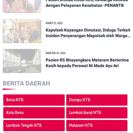
dengan Pelayanan Kesehatan -PENANTB
MARET 21, 2025
Kapolsek Kayangan Dimutasi, Diduga Terkait
Insiden Penyerangan Mapolsek oleh Warga -
PENANTB
AGUSTUS 07, 2024
Pasien RS Bhayangkara Mataram Berterima
Kasih kepada Perawat Ni Made Ayu Ari
BERITA DAERAH
Bima NTB
Dompu NTB
Kota Bima
Lombok Barat NTB
Lombok Tengah NTB
Mataram NTB