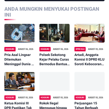
ANDA MUNGKIN MENYUKAI POSTINGAN
INI
HEADLINE
AUGUST 06, 2026
HEADLINE
AUGUST 06, 2026
DPRD KLU
AUGUST 05, 2026
Pria Asal Lingsar
Polsek Sekotong
Artadi, Anggota
Ditemukan
Kejar Pelaku Curas
Komisi II DPRD KLU
Meninggal Dunia di
Bermodus Bantuan
Soroti Kebocoran
Pinggir Kali
Sembako, Isu
Pajak, Dorong
Lembar Saat
Penculikan Anak
Digitalisasi dan
Mencari Belut
Dipastikan Hoaks
Libatkan Kepala
Dusun
HEADLINE
AUGUST 05, 2026
HEADLINE
AUGUST 05, 2026
HEADLINE
AUGUST 05, 2026
Ketua Komisi III
Rokok Ilegal
Perjuangan 15
DPR Pastikan Tak
Menyusup hingga
Tahun Berbuah