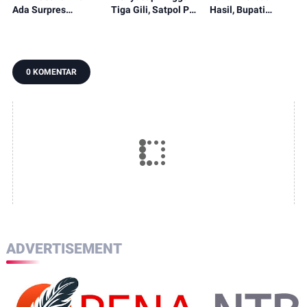
Ada Surpres
Tiga Gili, Satpol PP
Hasil, Bupati
Pergantian Kapolri,
KLU Serahkan
Najmul Serahkan
Begini Katanya
12.191 Batang ke
Perbup Desa
Bea Cukai
Persiapan
Murangga
0 KOMENTAR
ADVERTISEMENT