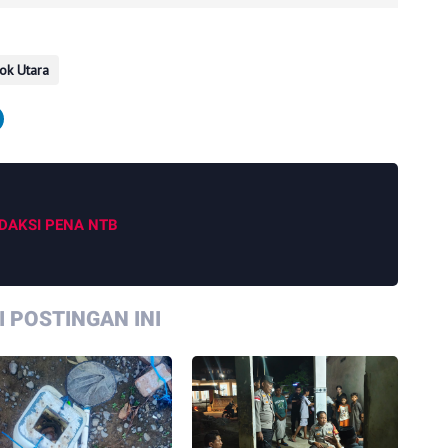
ok Utara
DAKSI PENA NTB
 POSTINGAN INI