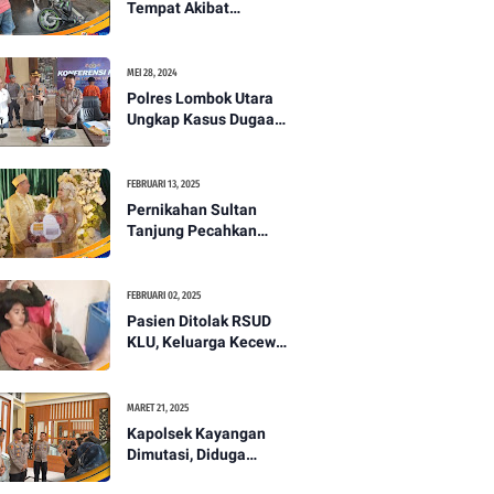
Tempat Akibat
Kecelakaan Lalu
Lintas di Lombok
Utara -PENANTB
MEI 28, 2024
Polres Lombok Utara
Ungkap Kasus Dugaan
Pembunuhan
Berencana Bermodus
Gantung Diri
FEBRUARI 13, 2025
Pernikahan Sultan
Tanjung Pecahkan
Rekor Mahar Termahal
di Lombok Utara -
PENANTB
FEBRUARI 02, 2025
Pasien Ditolak RSUD
KLU, Keluarga Kecewa
dengan Pelayanan
Kesehatan -PENANTB
MARET 21, 2025
Kapolsek Kayangan
Dimutasi, Diduga
Terkait Insiden