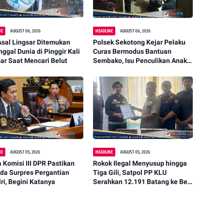
NE
AUGUST 06, 2026
HEADLINE
AUGUST 06, 2026
Asal Lingsar Ditemukan
Polsek Sekotong Kejar Pelaku
ggal Dunia di Pinggir Kali
Curas Bermodus Bantuan
ar Saat Mencari Belut
Sembako, Isu Penculikan Anak
Dipastikan Hoaks
NE
AUGUST 05, 2026
HEADLINE
AUGUST 05, 2026
 Komisi III DPR Pastikan
Rokok Ilegal Menyusup hingga
da Surpres Pergantian
Tiga Gili, Satpol PP KLU
ri, Begini Katanya
Serahkan 12.191 Batang ke Bea
Cukai