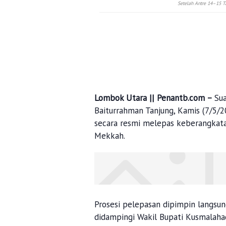
Setelah Antre 14–15 T
Lombok Utara || Penantb.com –
Su
Baiturrahman Tanjung, Kamis (7/5/
secara resmi melepas keberangkata
Mekkah.
Prosesi pelepasan dipimpin langsun
didampingi Wakil Bupati Kusmalahad