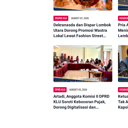
DISPAR KLU
AUGUST 07, 2026
HEADLI
Dekranasda dan Dispar Lombok
Pria 
Utara Dorong Promosi Wastra
Menin
Lokal Lewat Fashion Street
Lemb
2026
DPRD KLU
AUGUST 05, 2026
HEADLI
Artadi, Anggota Komisi II DPRD
Ketua
KLU Soroti Kebocoran Pajak,
Tak A
Dorong Digitalisasi dan
Kapol
Libatkan Kepala Dusun