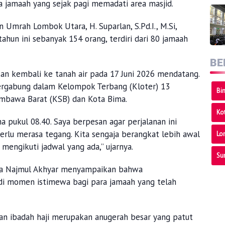
a jamaah yang sejak pagi memadati area masjid.
 Umrah Lombok Utara, H. Suparlan, S.Pd.I., M.Si,
hun ini sebanyak 154 orang, terdiri dari 80 jamaah
BE
an kembali ke tanah air pada 17 Juni 2026 mendatang.
ergabung dalam Kelompok Terbang (Kloter) 13
Bi
mbawa Barat (KSB) dan Kota Bima.
Ko
a pukul 08.40. Saya berpesan agar perjalanan ini
perlu merasa tegang. Kita sengaja berangkat lebih awal
Lo
mengikuti jadwal yang ada,” ujarnya.
Su
ra Najmul Akhyar menyampaikan bahwa
adi momen istimewa bagi para jamaah yang telah
n ibadah haji merupakan anugerah besar yang patut