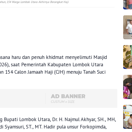
ahun, 154 Warga Lombok Utara Akhirnya Berangkat Haji
asana haru dan penuh khidmat menyelimuti Masjid
2026), saat Pemerintah Kabupaten Lombok Utara
n 154 Calon Jamaah Haji (CJH) menuju Tanah Suci
g Bupati Lombok Utara, Dr. H. Najmul Akhyar, SH., MH,
i Syamsuri, ST., MT. Hadir pula unsur Forkopimda,