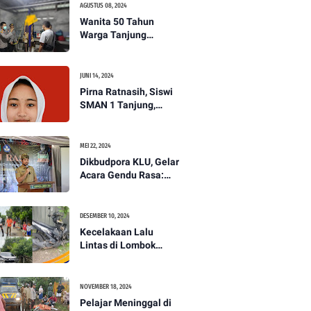
AGUSTUS 08, 2024
Wanita 50 Tahun
Warga Tanjung
Ditemukan Tewas
Gantung Diri di Dapur.
JUNI 14, 2024
Pirna Ratnasih, Siswi
SMAN 1 Tanjung,
Wakili Lombok Utara
Menuju Kompetisi
Paskibraka Tingkat
MEI 22, 2024
Nasional
Dikbudpora KLU, Gelar
Acara Gendu Rasa:
Membangun Identitas
dan Jati Diri
Masyarakat Dayan
DESEMBER 10, 2024
Gunung
Kecelakaan Lalu
Lintas di Lombok
Utara, Pelajar
Meninggal Dunia -
PENANTB
NOVEMBER 18, 2024
Pelajar Meninggal di