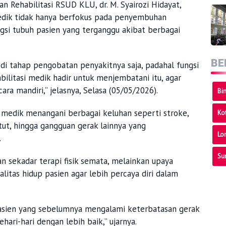
an Rehabilitasi RSUD KLU, dr. M. Syairozi Hidayat,
edik tidak hanya berfokus pada penyembuhan
ngsi tubuh pasien yang terganggu akibat berbagai
BE
 di tahap pengobatan penyakitnya saja, padahal fungsi
bilitasi medik hadir untuk menjembatani itu, agar
ara mandiri,” jelasnya, Selasa (05/05/2026).
Bi
si medik menangani berbagai keluhan seperti stroke,
Ko
utut, hingga gangguan gerak lainnya yang
Lo
.
Su
n sekadar terapi fisik semata, melainkan upaya
itas hidup pasien agar lebih percaya diri dalam
asien yang sebelumnya mengalami keterbatasan gerak
hari-hari dengan lebih baik,” ujarnya.