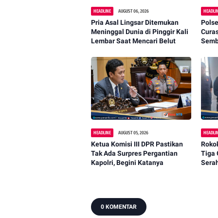
HEADLINE
AUGUST 06, 2026
HEADLI
Pria Asal Lingsar Ditemukan
Polse
Meninggal Dunia di Pinggir Kali
Cura
Lembar Saat Mencari Belut
Semba
Dipa
HEADLINE
AUGUST 05, 2026
HEADLI
Ketua Komisi III DPR Pastikan
Rokok
Tak Ada Surpres Pergantian
Tiga 
Kapolri, Begini Katanya
Sera
Cuka
0 KOMENTAR