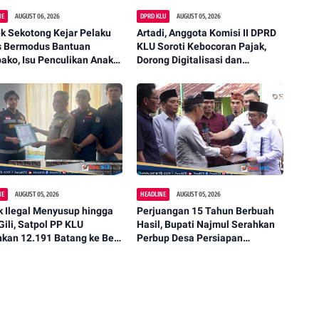
NE
AUGUST 06, 2026
DPRD KLU
AUGUST 05, 2026
k Sekotong Kejar Pelaku
Artadi, Anggota Komisi II DPRD
s Bermodus Bantuan
KLU Soroti Kebocoran Pajak,
ko, Isu Penculikan Anak
Dorong Digitalisasi dan
stikan Hoaks
Libatkan Kepala Dusun
NE
AUGUST 05, 2026
HEADLINE
AUGUST 05, 2026
 Ilegal Menyusup hingga
Perjuangan 15 Tahun Berbuah
Gili, Satpol PP KLU
Hasil, Bupati Najmul Serahkan
hkan 12.191 Batang ke Bea
Perbup Desa Persiapan
i
Murangga