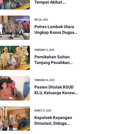
Tempat Akibat
Kecelakaan Lalu
Lintas di Lombok
Utara -PENANTB
MEI 28, 2024
Polres Lombok Utara
Ungkap Kasus Dugaan
Pembunuhan
Berencana Bermodus
Gantung Diri
FEBRUARI 13, 2025
Pernikahan Sultan
Tanjung Pecahkan
Rekor Mahar Termahal
di Lombok Utara -
PENANTB
FEBRUARI 02, 2025
Pasien Ditolak RSUD
KLU, Keluarga Kecewa
dengan Pelayanan
Kesehatan -PENANTB
MARET 21, 2025
Kapolsek Kayangan
Dimutasi, Diduga
Terkait Insiden