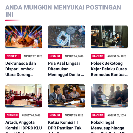
ANDA MUNGKIN MENYUKAI POSTINGAN
INI
DISPAR KLU
AUGUST 07, 2026
HEADLINE
AUGUST 06, 2026
HEADLINE
AUGUST 06, 2026
Dekranasda dan
Pria Asal Lingsar
Polsek Sekotong
Dispar Lombok
Ditemukan
Kejar Pelaku Curas
Utara Dorong
Meninggal Dunia di
Bermodus Bantuan
Promosi Wastra
Pinggir Kali
Sembako, Isu
Lokal Lewat
Lembar Saat
Penculikan Anak
Fashion Street
Mencari Belut
Dipastikan Hoaks
2026
DPRD KLU
AUGUST 05, 2026
HEADLINE
AUGUST 05, 2026
HEADLINE
AUGUST 05, 2026
Artadi, Anggota
Ketua Komisi III
Rokok Ilegal
Komisi II DPRD KLU
DPR Pastikan Tak
Menyusup hingga