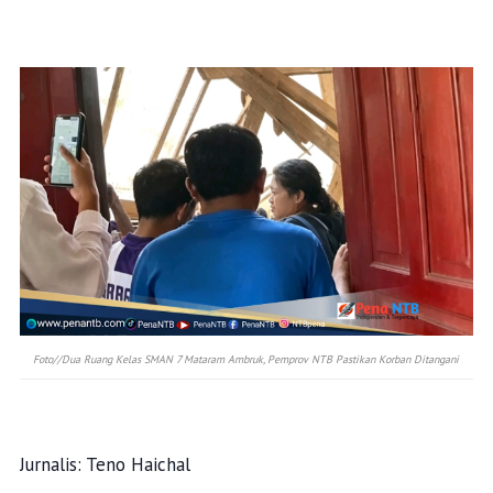
Foto//Dua Ruang Kelas SMAN 7 Mataram Ambruk, Pemprov NTB Pastikan Korban Ditangani
Jurnalis: Teno Haichal