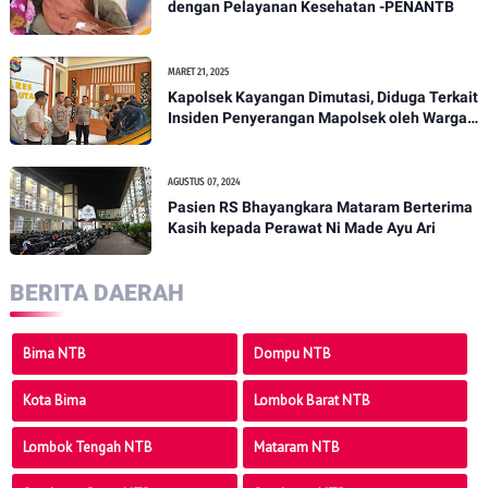
dengan Pelayanan Kesehatan -PENANTB
MARET 21, 2025
Kapolsek Kayangan Dimutasi, Diduga Terkait
Insiden Penyerangan Mapolsek oleh Warga -
PENANTB
AGUSTUS 07, 2024
Pasien RS Bhayangkara Mataram Berterima
Kasih kepada Perawat Ni Made Ayu Ari
BERITA DAERAH
Bima NTB
Dompu NTB
Kota Bima
Lombok Barat NTB
Lombok Tengah NTB
Mataram NTB