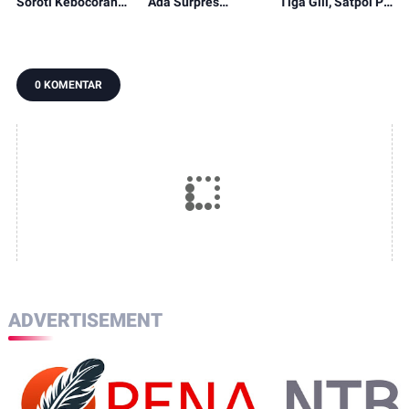
Soroti Kebocoran
Ada Surpres
Tiga Gili, Satpol PP
Pajak, Dorong
Pergantian Kapolri,
KLU Serahkan
Digitalisasi dan
Begini Katanya
12.191 Batang ke
Libatkan Kepala
Bea Cukai
Dusun
0 KOMENTAR
ADVERTISEMENT