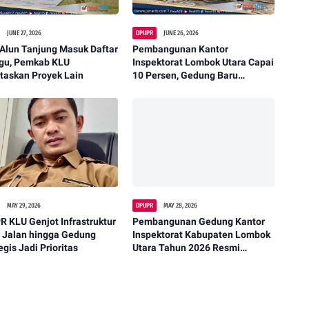
JUNE 27, 2026
DPUPR
JUNE 26, 2026
Alun Tanjung Masuk Daftar
Pembangunan Kantor
gu, Pemkab KLU
Inspektorat Lombok Utara Capai
itaskan Proyek Lain
10 Persen, Gedung Baru
Ditarget Rampung Desember
2026
MAY 29, 2026
DPUPR
MAY 28, 2026
 KLU Genjot Infrastruktur
Pembangunan Gedung Kantor
, Jalan hingga Gedung
Inspektorat Kabupaten Lombok
egis Jadi Prioritas
Utara Tahun 2026 Resmi
Dimulai, Anggaran Capai Rp4,5
Miliar