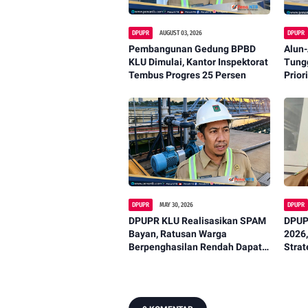
DPUPR
AUGUST 03, 2026
DPUPR
Pembangunan Gedung BPBD
Alun-
KLU Dimulai, Kantor Inspektorat
Tung
Tembus Progres 25 Persen
Prior
DPUPR
MAY 30, 2026
DPUPR
DPUPR KLU Realisasikan SPAM
DPUPR
Bayan, Ratusan Warga
2026
Berpenghasilan Rendah Dapat
Strat
Meter Air Gratis