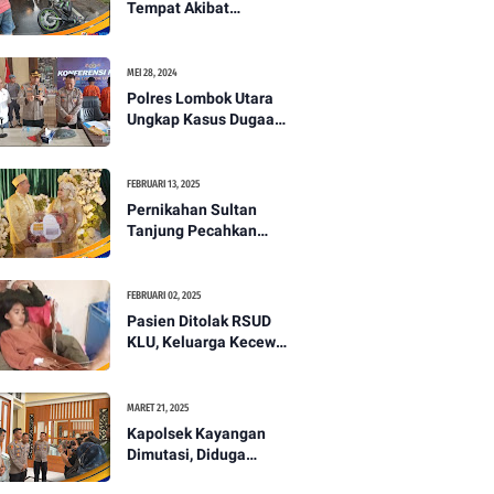
Tempat Akibat
Kecelakaan Lalu
Lintas di Lombok
Utara -PENANTB
MEI 28, 2024
Polres Lombok Utara
Ungkap Kasus Dugaan
Pembunuhan
Berencana Bermodus
Gantung Diri
FEBRUARI 13, 2025
Pernikahan Sultan
Tanjung Pecahkan
Rekor Mahar Termahal
di Lombok Utara -
PENANTB
FEBRUARI 02, 2025
Pasien Ditolak RSUD
KLU, Keluarga Kecewa
dengan Pelayanan
Kesehatan -PENANTB
MARET 21, 2025
Kapolsek Kayangan
Dimutasi, Diduga
Terkait Insiden