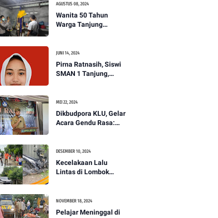
AGUSTUS 08, 2024
Wanita 50 Tahun
Warga Tanjung
Ditemukan Tewas
Gantung Diri di Dapur.
JUNI 14, 2024
Pirna Ratnasih, Siswi
SMAN 1 Tanjung,
Wakili Lombok Utara
Menuju Kompetisi
Paskibraka Tingkat
MEI 22, 2024
Nasional
Dikbudpora KLU, Gelar
Acara Gendu Rasa:
Membangun Identitas
dan Jati Diri
Masyarakat Dayan
DESEMBER 10, 2024
Gunung
Kecelakaan Lalu
Lintas di Lombok
Utara, Pelajar
Meninggal Dunia -
PENANTB
NOVEMBER 18, 2024
Pelajar Meninggal di