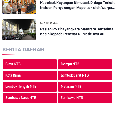
Kapolsek Kayangan Dimutasi, Diduga Terkait
Insiden Penyerangan Mapolsek oleh Warga -
PENANTB
AGUSTUS 07, 2024
Pasien RS Bhayangkara Mataram Berterima
Kasih kepada Perawat Ni Made Ayu Ari
BERITA DAERAH
Bima NTB
Dompu NTB
Kota Bima
Lombok Barat NTB
Lombok Tengah NTB
Mataram NTB
Sumbawa Barat NTB
Sumbawa NTB