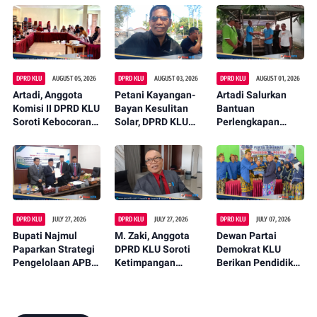
DPRD KLU
AUGUST 05, 2026
DPRD KLU
AUGUST 03, 2026
DPRD KLU
AUGUST 01, 2026
Artadi, Anggota
Petani Kayangan-
Artadi Salurkan
Komisi II DPRD KLU
Bayan Kesulitan
Bantuan
Soroti Kebocoran
Solar, DPRD KLU
Perlengkapan
Pajak, Dorong
Desak Pemda
Nelayan di
Digitalisasi dan
Ambil Langkah
Jambianom,
Libatkan Kepala
Konkret
Dorong
Dusun
Peningkatan
Produktivitas
Warga
DPRD KLU
JULY 27, 2026
DPRD KLU
JULY 27, 2026
DPRD KLU
JULY 07, 2026
Bupati Najmul
M. Zaki, Anggota
Dewan Partai
Paparkan Strategi
DPRD KLU Soroti
Demokrat KLU
Pengelolaan APBD
Ketimpangan
Berikan Pendidikan
Usai DPRD Bahas
Pembangunan
Politik Kepada
Raperda
Jalan di Desa Akar-
Pemuda Kayangan
Pertanggungjawab
Akar
an