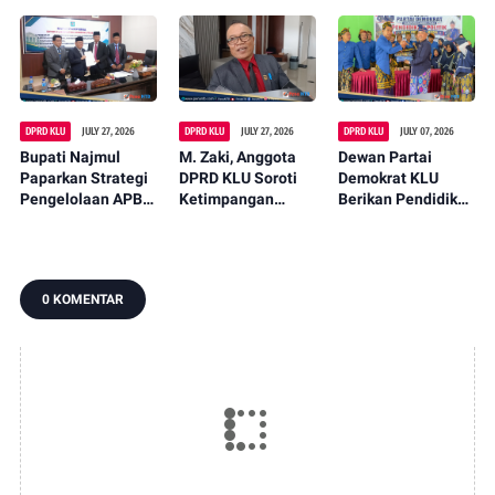
Pajak, Dorong
Desak Pemda
Nelayan di
Digitalisasi dan
Ambil Langkah
Jambianom,
Libatkan Kepala
Konkret
Dorong
Dusun
Peningkatan
Produktivitas
Warga
DPRD KLU
JULY 27, 2026
DPRD KLU
JULY 27, 2026
DPRD KLU
JULY 07, 2026
Bupati Najmul
M. Zaki, Anggota
Dewan Partai
Paparkan Strategi
DPRD KLU Soroti
Demokrat KLU
Pengelolaan APBD
Ketimpangan
Berikan Pendidikan
Usai DPRD Bahas
Pembangunan
Politik Kepada
Raperda
Jalan di Desa Akar-
Pemuda Kayangan
Pertanggungjawab
Akar
an
0 KOMENTAR