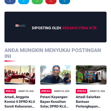
DIPOSTING OLEH
REDAKSI PENA NTB
ANDA MUNGKIN MENYUKAI POSTINGAN
INI
DPRD KLU
AUGUST 05, 2026
DPRD KLU
AUGUST 03, 2026
DPRD KLU
AUGUST 01, 2026
Artadi, Anggota
Petani Kayangan-
Artadi Salurkan
Komisi II DPRD KLU
Bayan Kesulitan
Bantuan
Soroti Kebocoran
Solar, DPRD KLU
Perlengkapan