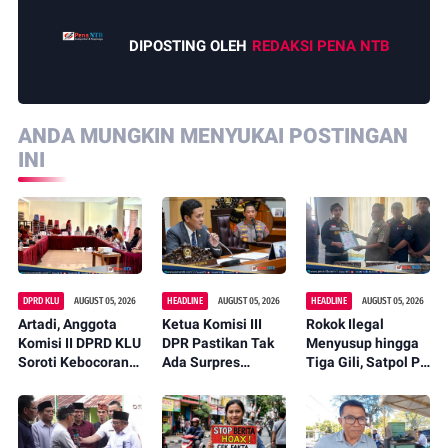
DIPOSTING OLEH
REDAKSI PENA NTB
ANDA MUNGKIN MENYUKAI POSTINGAN
INI
DPRD KLU
AUGUST 05, 2026
HEADLINE
AUGUST 05, 2026
HEADLINE
AUGUST 05, 2026
Artadi, Anggota
Ketua Komisi III
Rokok Ilegal
Komisi II DPRD KLU
DPR Pastikan Tak
Menyusup hingga
Soroti Kebocoran
Ada Surpres
Tiga Gili, Satpol PP
Pajak, Dorong
Pergantian Kapolri,
KLU Serahkan
Digitalisasi dan
Begini Katanya
12.191 Batang ke
Libatkan Kepala
Bea Cukai
Dusun