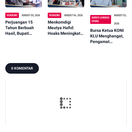
HEADLINE
AUGUST 05, 2026
HEADLINE
AUGUST 04, 2026
AUGUST 03,
BUPATI LOMBOK
UTARA
Perjuangan 15
Menkomdigi
2026
Tahun Berbuah
Meutya Hafid:
Bursa Ketua KONI
Hasil, Bupati
Hoaks Meningkat
KLU Menghangat,
Najmul Serahkan
Jelang HUT RI
Pengamat
Perbup Desa
2026, Media
Olahraga Nilai I
Persiapan
Diminta Percepat
Made Karyasa
Murangga
Informasi Benar
Sosok Ideal Pimpin
KONI
0 KOMENTAR