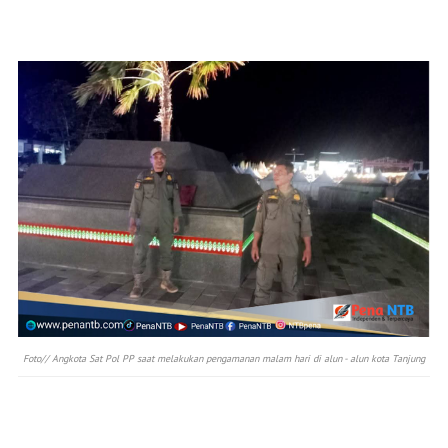
Foto// Angkota Sat Pol PP saat melakukan pengamanan malam hari di alun - alun kota Tanjung