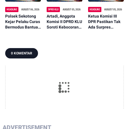
HEADLINE
AUGUST 06, 2026
DPRD KLU
AUGUST 05, 2026
HEADLINE
AUGUST 05, 2026
Polsek Sekotong
Artadi, Anggota
Ketua Komisi III
Kejar Pelaku Curas
Komisi II DPRD KLU
DPR Pastikan Tak
Bermodus Bantuan
Soroti Kebocoran
Ada Surpres
Sembako, Isu
Pajak, Dorong
Pergantian Kapolri,
Penculikan Anak
Digitalisasi dan
Begini Katanya
Dipastikan Hoaks
Libatkan Kepala
Dusun
0 KOMENTAR
ADVERTISEMENT