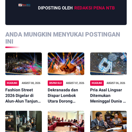
DIPOSTING OLEH
REDAKSI PENA NTB
ANDA MUNGKIN MENYUKAI POSTINGAN
INI
HEADLINE
AUGUST 08, 2026
DISPAR KLU
AUGUST 07, 2026
HEADLINE
AUGUST 06, 2026
Fashion Street
Dekranasda dan
Pria Asal Lingsar
2026 Digelar di
Dispar Lombok
Ditemukan
Alun-Alun Tanjung,
Utara Dorong
Meninggal Dunia di
Bupati Najmul:
Promosi Wastra
Pinggir Kali
Jadi Agenda
Lokal Lewat
Lembar Saat
Tahunan
Fashion Street
Mencari Belut
2026