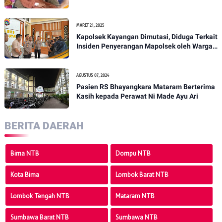
MARET 21, 2025
Kapolsek Kayangan Dimutasi, Diduga Terkait
Insiden Penyerangan Mapolsek oleh Warga -
PENANTB
AGUSTUS 07, 2024
Pasien RS Bhayangkara Mataram Berterima
Kasih kepada Perawat Ni Made Ayu Ari
BERITA DAERAH
Bima NTB
Dompu NTB
Kota Bima
Lombok Barat NTB
Lombok Tengah NTB
Mataram NTB
Sumbawa Barat NTB
Sumbawa NTB