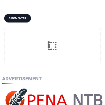
Lapangan Terus
Kucurkan
Drastis, dari 63
Dilakukan
Santunan
Kasus Kini Jadi 41
Kematian dan
Penunggu Pasien
0 KOMENTAR
ADVERTISEMENT