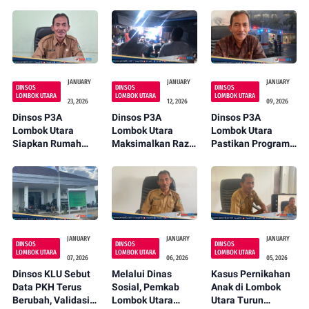
JANUARY
JANUARY
JANUARY
DINSOS
DINSOS
DINSOS
LOMBOK UTARA
LOMBOK UTARA
LOMBOK UTARA
23, 2026
12, 2026
09, 2026
Dinsos P3A
Dinsos P3A
Dinsos P3A
Lombok Utara
Lombok Utara
Lombok Utara
Siapkan Rumah
Maksimalkan Razia
Pastikan Program
Singgah Permanen
Malam Jelang
Pemulangan
di Mataram untuk
Ramadan, Cegah
Jenazah Gratis
Pasien RSUP NTB
Pernikahan Dini
Berlanjut di 2026
dan Kejahatan
JANUARY
JANUARY
JANUARY
DINSOS
DINSOS
DINSOS
LOMBOK UTARA
LOMBOK UTARA
LOMBOK UTARA
07, 2026
06, 2026
05, 2026
Dinsos KLU Sebut
Melalui Dinas
Kasus Pernikahan
Data PKH Terus
Sosial, Pemkab
Anak di Lombok
Berubah, Validasi
Lombok Utara
Utara Turun