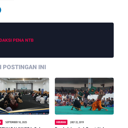
DAKSI PENA NTB
 POSTINGAN INI
N
SEPTEMBER 10, 2025
HIBURAN
JULY 22, 2019