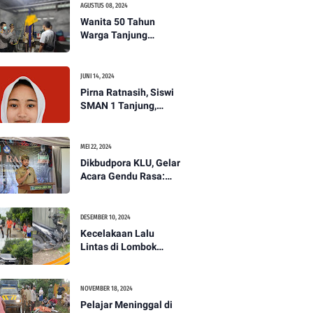
AGUSTUS 08, 2024
Wanita 50 Tahun
Warga Tanjung
Ditemukan Tewas
Gantung Diri di Dapur.
JUNI 14, 2024
Pirna Ratnasih, Siswi
SMAN 1 Tanjung,
Wakili Lombok Utara
Menuju Kompetisi
Paskibraka Tingkat
MEI 22, 2024
Nasional
Dikbudpora KLU, Gelar
Acara Gendu Rasa:
Membangun Identitas
dan Jati Diri
Masyarakat Dayan
DESEMBER 10, 2024
Gunung
Kecelakaan Lalu
Lintas di Lombok
Utara, Pelajar
Meninggal Dunia -
PENANTB
NOVEMBER 18, 2024
Pelajar Meninggal di