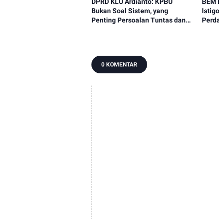
DPRD KLU Ardianto: KPBU
BEM 
Bukan Soal Sistem, yang
Isti
Penting Persoalan Tuntas dan
Perd
Sesuai Aturan
Duku
2025
0 KOMENTAR