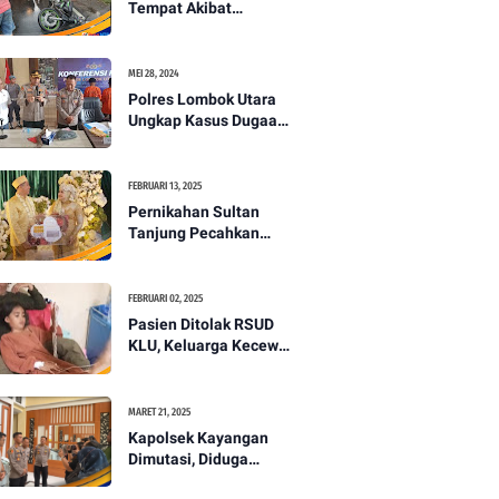
Tempat Akibat
Kecelakaan Lalu
Lintas di Lombok
Utara -PENANTB
MEI 28, 2024
Polres Lombok Utara
Ungkap Kasus Dugaan
Pembunuhan
Berencana Bermodus
Gantung Diri
FEBRUARI 13, 2025
Pernikahan Sultan
Tanjung Pecahkan
Rekor Mahar Termahal
di Lombok Utara -
PENANTB
FEBRUARI 02, 2025
Pasien Ditolak RSUD
KLU, Keluarga Kecewa
dengan Pelayanan
Kesehatan -PENANTB
MARET 21, 2025
Kapolsek Kayangan
Dimutasi, Diduga
Terkait Insiden