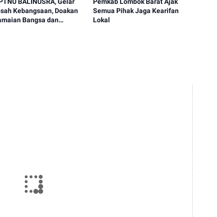
PTNU BALINUSRA, Gelar
Pemkab Lombok Barat Ajak
gosah Kebangsaan, Doakan
Semua Pihak Jaga Kearifan
amaian Bangsa dan
Lokal
ng MotoGP Mandalika