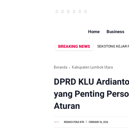
Home
Business
BREAKING NEWS
MBAR SAAT MENCARI BELUT
POLSEK SEKOTONG KEJAR PELAKU CURAS
Beranda
Kabupaten Lombok Utara
DPRD KLU Ardianto
yang Penting Perso
Aturan
REDAKSI PENA NTB
FEBRUARI 18, 2026