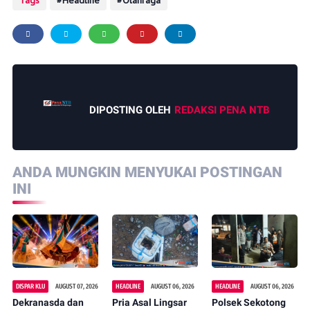
Tags
Headline
Olahraga
DIPOSTING OLEH
REDAKSI PENA NTB
ANDA MUNGKIN MENYUKAI POSTINGAN
INI
DISPAR KLU
AUGUST 07, 2026
HEADLINE
AUGUST 06, 2026
HEADLINE
AUGUST 06, 2026
Dekranasda dan
Pria Asal Lingsar
Polsek Sekotong