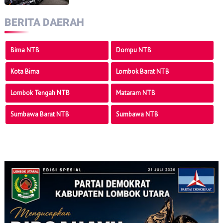
BERITA DAERAH
Bima NTB
Dompu NTB
Kota Bima
Lombok Barat NTB
Lombok Tengah NTB
Mataram NTB
Sumbawa Barat NTB
Sumbawa NTB