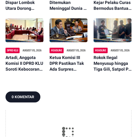
Dispar Lombok
Ditemukan
Kejar Pelaku Curas
Utara Dorong
Meninggal Dunia di
Bermodus Bantuan
Promosi Wastra
Pinggir Kali
Sembako, Isu
Lokal Lewat
Lembar Saat
Penculikan Anak
Fashion Street
Mencari Belut
Dipastikan Hoaks
2026
DPRD KLU
AUGUST 05, 2026
HEADLINE
AUGUST 05, 2026
HEADLINE
AUGUST 05, 2026
Artadi, Anggota
Ketua Komisi III
Rokok Ilegal
Komisi II DPRD KLU
DPR Pastikan Tak
Menyusup hingga
Soroti Kebocoran
Ada Surpres
Tiga Gili, Satpol PP
Pajak, Dorong
Pergantian Kapolri,
KLU Serahkan
Digitalisasi dan
Begini Katanya
12.191 Batang ke
Libatkan Kepala
Bea Cukai
Dusun
0 KOMENTAR