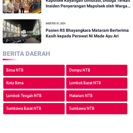
Kapolsek Kayangan Dimutasi, Diduga Terkait
Insiden Penyerangan Mapolsek oleh Warga -
PENANTB
AGUSTUS 07, 2024
Pasien RS Bhayangkara Mataram Berterima
Kasih kepada Perawat Ni Made Ayu Ari
BERITA DAERAH
Bima NTB
Dompu NTB
Kota Bima
Lombok Barat NTB
Lombok Tengah NTB
Mataram NTB
Sumbawa Barat NTB
Sumbawa NTB