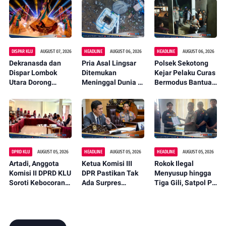
DISPAR KLU
AUGUST 07, 2026
HEADLINE
AUGUST 06, 2026
HEADLINE
AUGUST 06, 2026
Dekranasda dan
Pria Asal Lingsar
Polsek Sekotong
Dispar Lombok
Ditemukan
Kejar Pelaku Curas
Utara Dorong
Meninggal Dunia di
Bermodus Bantuan
Promosi Wastra
Pinggir Kali
Sembako, Isu
Lokal Lewat
Lembar Saat
Penculikan Anak
Fashion Street
Mencari Belut
Dipastikan Hoaks
2026
DPRD KLU
AUGUST 05, 2026
HEADLINE
AUGUST 05, 2026
HEADLINE
AUGUST 05, 2026
Artadi, Anggota
Ketua Komisi III
Rokok Ilegal
Komisi II DPRD KLU
DPR Pastikan Tak
Menyusup hingga
Soroti Kebocoran
Ada Surpres
Tiga Gili, Satpol PP
Pajak, Dorong
Pergantian Kapolri,
KLU Serahkan
Digitalisasi dan
Begini Katanya
12.191 Batang ke
Libatkan Kepala
Bea Cukai
Dusun