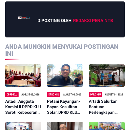
DIPOSTING OLEH
REDAKSI PENA NTB
ANDA MUNGKIN MENYUKAI POSTINGAN
INI
DPRD KLU
AUGUST 05, 2026
DPRD KLU
AUGUST 03, 2026
DPRD KLU
AUGUST 01, 2026
Artadi, Anggota
Petani Kayangan-
Artadi Salurkan
Komisi II DPRD KLU
Bayan Kesulitan
Bantuan
Soroti Kebocoran
Solar, DPRD KLU
Perlengkapan
Pajak, Dorong
Desak Pemda
Nelayan di
Digitalisasi dan
Ambil Langkah
Jambianom,
Libatkan Kepala
Konkret
Dorong