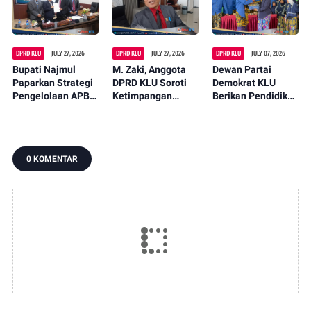
Dusun
Peningkatan
Produktivitas
Warga
DPRD KLU
JULY 27, 2026
DPRD KLU
JULY 27, 2026
DPRD KLU
JULY 07, 2026
Bupati Najmul
M. Zaki, Anggota
Dewan Partai
Paparkan Strategi
DPRD KLU Soroti
Demokrat KLU
Pengelolaan APBD
Ketimpangan
Berikan Pendidikan
Usai DPRD Bahas
Pembangunan
Politik Kepada
Raperda
Jalan di Desa Akar-
Pemuda Kayangan
Pertanggungjawab
Akar
an
0 KOMENTAR