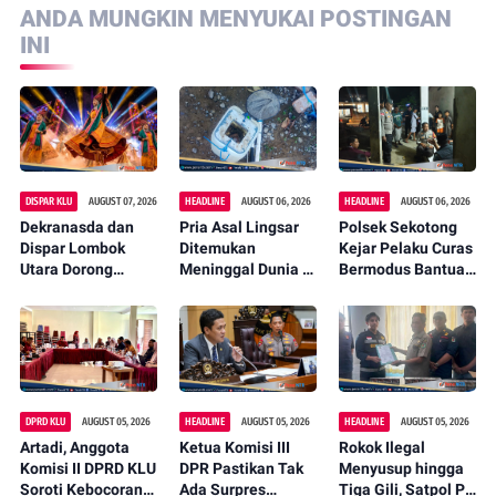
ANDA MUNGKIN MENYUKAI POSTINGAN
INI
DISPAR KLU
AUGUST 07, 2026
HEADLINE
AUGUST 06, 2026
HEADLINE
AUGUST 06, 2026
Dekranasda dan
Pria Asal Lingsar
Polsek Sekotong
Dispar Lombok
Ditemukan
Kejar Pelaku Curas
Utara Dorong
Meninggal Dunia di
Bermodus Bantuan
Promosi Wastra
Pinggir Kali
Sembako, Isu
Lokal Lewat
Lembar Saat
Penculikan Anak
Fashion Street
Mencari Belut
Dipastikan Hoaks
2026
DPRD KLU
AUGUST 05, 2026
HEADLINE
AUGUST 05, 2026
HEADLINE
AUGUST 05, 2026
Artadi, Anggota
Ketua Komisi III
Rokok Ilegal
Komisi II DPRD KLU
DPR Pastikan Tak
Menyusup hingga
Soroti Kebocoran
Ada Surpres
Tiga Gili, Satpol PP