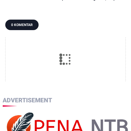
Pajak, Dorong
Pergantian Kapolri,
KLU Serahkan
Digitalisasi dan
Begini Katanya
12.191 Batang ke
Libatkan Kepala
Bea Cukai
Dusun
0 KOMENTAR
ADVERTISEMENT