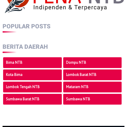
POPULAR POSTS
BERITA DAERAH
Bima NTB
Dompu NTB
Kota Bima
Lombok Barat NTB
Lombok Tengah NTB
Mataram NTB
Sumbawa Barat NTB
Sumbawa NTB