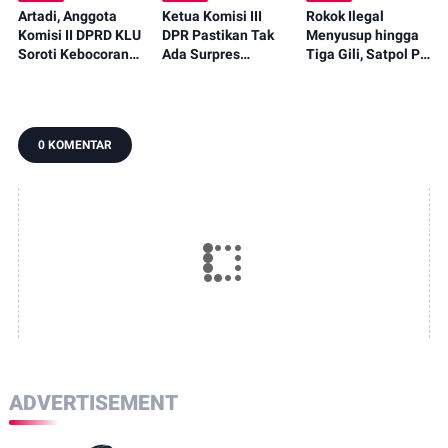
Artadi, Anggota
Ketua Komisi III
Rokok Ilegal
Komisi II DPRD KLU
DPR Pastikan Tak
Menyusup hingga
Soroti Kebocoran
Ada Surpres
Tiga Gili, Satpol PP
Pajak, Dorong
Pergantian Kapolri,
KLU Serahkan
Digitalisasi dan
Begini Katanya
12.191 Batang ke
Libatkan Kepala
Bea Cukai
Dusun
0 KOMENTAR
ADVERTISEMENT