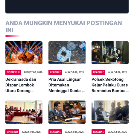
ANDA MUNGKIN MENYUKAI POSTINGAN
INI
DISPAR KLU
AUGUST 07, 2026
HEADLINE
AUGUST 06, 2026
HEADLINE
AUGUST 06, 2026
Dekranasda dan
Pria Asal Lingsar
Polsek Sekotong
Dispar Lombok
Ditemukan
Kejar Pelaku Curas
Utara Dorong
Meninggal Dunia di
Bermodus Bantuan
Promosi Wastra
Pinggir Kali
Sembako, Isu
Lokal Lewat
Lembar Saat
Penculikan Anak
Fashion Street
Mencari Belut
Dipastikan Hoaks
2026
DPRD KLU
AUGUST 05, 2026
HEADLINE
AUGUST 05, 2026
HEADLINE
AUGUST 05, 2026