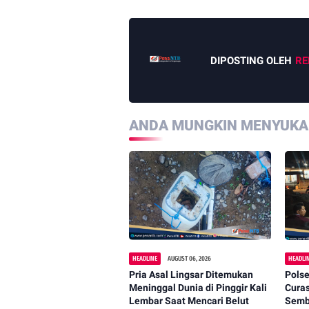
DIPOSTING OLEH
RE
ANDA MUNGKIN MENYUKAI
HEADLINE
AUGUST 06, 2026
HEADLI
Pria Asal Lingsar Ditemukan
Polse
Meninggal Dunia di Pinggir Kali
Cura
Lembar Saat Mencari Belut
Semba