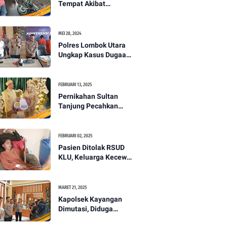
Tempat Akibat
Kecelakaan Lalu
Lintas di Lombok
Utara -PENANTB
MEI 28, 2024
Polres Lombok Utara
Ungkap Kasus Dugaan
Pembunuhan
Berencana Bermodus
Gantung Diri
FEBRUARI 13, 2025
Pernikahan Sultan
Tanjung Pecahkan
Rekor Mahar Termahal
di Lombok Utara -
PENANTB
FEBRUARI 02, 2025
Pasien Ditolak RSUD
KLU, Keluarga Kecewa
dengan Pelayanan
Kesehatan -PENANTB
MARET 21, 2025
Kapolsek Kayangan
Dimutasi, Diduga
Terkait Insiden