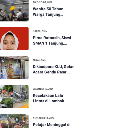
AGUSTUS 08, 2024
Wanita 50 Tahun
Warga Tanjung
Ditemukan Tewas
Gantung Diri di Dapur.
JUNI 14, 2024
Pirna Ratnasih, Siswi
SMAN 1 Tanjung,
Wakili Lombok Utara
Menuju Kompetisi
Paskibraka Tingkat
MEI 22, 2024
Nasional
Dikbudpora KLU, Gelar
Acara Gendu Rasa:
Membangun Identitas
dan Jati Diri
Masyarakat Dayan
DESEMBER 10, 2024
Gunung
Kecelakaan Lalu
Lintas di Lombok
Utara, Pelajar
Meninggal Dunia -
PENANTB
NOVEMBER 18, 2024
Pelajar Meninggal di