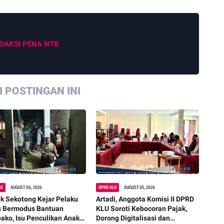
DAKSI PENA NTB
 POSTINGAN INI
NE
AUGUST 06, 2026
DPRD KLU
AUGUST 05, 2026
k Sekotong Kejar Pelaku
Artadi, Anggota Komisi II DPRD
s Bermodus Bantuan
KLU Soroti Kebocoran Pajak,
ko, Isu Penculikan Anak
Dorong Digitalisasi dan