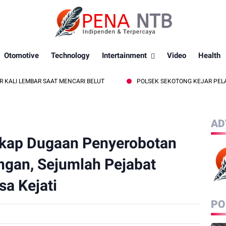
Otomotive
Technology
Intertainment
Video
Health
AR SAAT MENCARI BELUT
POLSEK SEKOTONG KEJAR PELAKU CURAS B
AD
kap Dugaan Penyerobotan
angan, Sejumlah Pejabat
a Kejati
PO