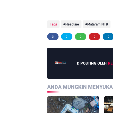
Penulis: Teno Haichal
Tags
Headline
Mataram NTB
DIPOSTING OLEH
RE
ANDA MUNGKIN MENYUKAI