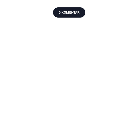
Ketua Komisi III DPR Pastikan
Rokok
Tak Ada Surpres Pergantian
Tiga 
Kapolri, Begini Katanya
Sera
Cuka
0 KOMENTAR