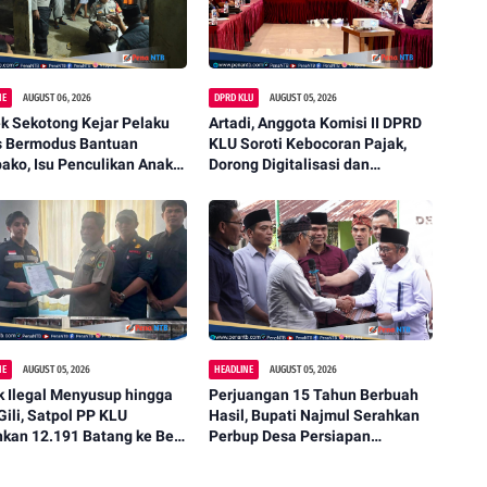
NE
AUGUST 06, 2026
DPRD KLU
AUGUST 05, 2026
k Sekotong Kejar Pelaku
Artadi, Anggota Komisi II DPRD
s Bermodus Bantuan
KLU Soroti Kebocoran Pajak,
ko, Isu Penculikan Anak
Dorong Digitalisasi dan
stikan Hoaks
Libatkan Kepala Dusun
NE
AUGUST 05, 2026
HEADLINE
AUGUST 05, 2026