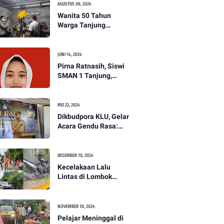
AGUSTUS 08, 2024
Wanita 50 Tahun
Warga Tanjung
Ditemukan Tewas
Gantung Diri di Dapur.
JUNI 14, 2024
Pirna Ratnasih, Siswi
SMAN 1 Tanjung,
Wakili Lombok Utara
Menuju Kompetisi
Paskibraka Tingkat
MEI 22, 2024
Nasional
Dikbudpora KLU, Gelar
Acara Gendu Rasa:
Membangun Identitas
dan Jati Diri
Masyarakat Dayan
DESEMBER 10, 2024
Gunung
Kecelakaan Lalu
Lintas di Lombok
Utara, Pelajar
Meninggal Dunia -
PENANTB
NOVEMBER 18, 2024
Pelajar Meninggal di