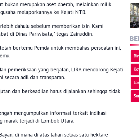
 kepada BUMDes Gili Indah.
ut bukan merupakan aset daerah, melainkan milik
engusaha melaporkannya ke Kejati NTB.
BE
terlebih dahulu sebelum memberikan izin. Kami
at di Dinas Pariwisata," tegas Zainuddin.
Bi
telah bertemu Pemda untuk membahas persoalan ini,
temu.
Ko
Lo
an pemeriksaan yang berjalan, LIRA mendorong Kejati
i secara adil dan transparan.
Su
tan dan berkeadilan harus dijalankan sehingga tidak
engah mengumpulkan informasi terkait indikasi
g marak terjadi di Lombok Utara.