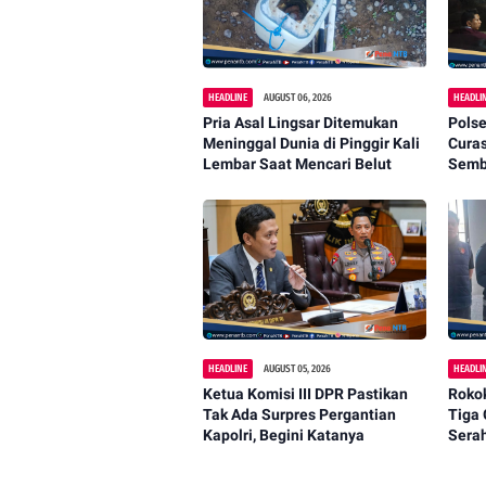
HEADLINE
AUGUST 06, 2026
HEADLI
Pria Asal Lingsar Ditemukan
Polse
Meninggal Dunia di Pinggir Kali
Cura
Lembar Saat Mencari Belut
Semba
Dipa
HEADLINE
AUGUST 05, 2026
HEADLI