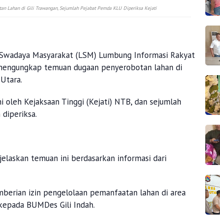
 Lahan di Gili Trawangan, Sejumlah Pejabat Pemda KLU Diperiksa Kejati
Swadaya Masyarakat (LSM) Lumbung Informasi Rakyat
 mengungkap temuan dugaan penyerobotan lahan di
 Utara.
i oleh Kejaksaan Tinggi (Kejati) NTB, dan sejumlah
diperiksa.
elaskan temuan ini berdasarkan informasi dari
.
mberian izin pengelolaan pemanfaatan lahan di area