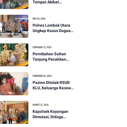
Tempat Akibat
Kecelakaan Lalu
Lintas di Lombok
Utara -PENANTB
MEI 28, 2024
Polres Lombok Utara
Ungkap Kasus Dugaan
Pembunuhan
Berencana Bermodus
Gantung Diri
FEBRUARI 13, 2025
Pernikahan Sultan
Tanjung Pecahkan
Rekor Mahar Termahal
di Lombok Utara -
PENANTB
FEBRUARI 02, 2025
Pasien Ditolak RSUD
KLU, Keluarga Kecewa
dengan Pelayanan
Kesehatan -PENANTB
MARET 21, 2025
Kapolsek Kayangan
Dimutasi, Diduga
Terkait Insiden