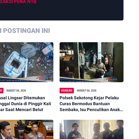
DAKSI PENA NTB
 POSTINGAN INI
NE
AUGUST 06, 2026
HEADLINE
AUGUST 06, 2026
Asal Lingsar Ditemukan
Polsek Sekotong Kejar Pelaku
ggal Dunia di Pinggir Kali
Curas Bermodus Bantuan
ar Saat Mencari Belut
Sembako, Isu Penculikan Anak
Dipastikan Hoaks