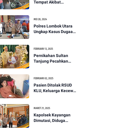
Tempat Akibat
Kecelakaan Lalu
Lintas di Lombok
Utara -PENANTB
MEI 28, 2024
Polres Lombok Utara
Ungkap Kasus Dugaan
Pembunuhan
Berencana Bermodus
Gantung Diri
FEBRUARI 13, 2025
Pernikahan Sultan
Tanjung Pecahkan
Rekor Mahar Termahal
di Lombok Utara -
PENANTB
FEBRUARI 02, 2025
Pasien Ditolak RSUD
KLU, Keluarga Kecewa
dengan Pelayanan
Kesehatan -PENANTB
MARET 21, 2025
Kapolsek Kayangan
Dimutasi, Diduga
Terkait Insiden