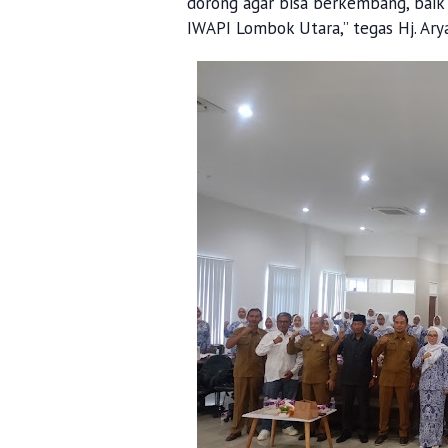
dorong agar bisa berkembang, baik 
IWAPI Lombok Utara,” tegas Hj. Arya