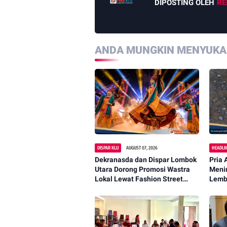
DIPOSTING OLEH
RE
ANDA MUNGKIN MENYUKAI
DISPAR KLU
AUGUST 07, 2026
HEADLI
Dekranasda dan Dispar Lombok
Pria 
Utara Dorong Promosi Wastra
Menin
Lokal Lewat Fashion Street
Lemb
2026