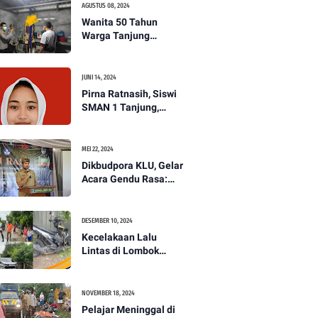
AGUSTUS 08, 2024
Wanita 50 Tahun
Warga Tanjung
Ditemukan Tewas
Gantung Diri di Dapur.
JUNI 14, 2024
Pirna Ratnasih, Siswi
SMAN 1 Tanjung,
Wakili Lombok Utara
Menuju Kompetisi
Paskibraka Tingkat
MEI 22, 2024
Nasional
Dikbudpora KLU, Gelar
Acara Gendu Rasa:
Membangun Identitas
dan Jati Diri
Masyarakat Dayan
DESEMBER 10, 2024
Gunung
Kecelakaan Lalu
Lintas di Lombok
Utara, Pelajar
Meninggal Dunia -
PENANTB
NOVEMBER 18, 2024
Pelajar Meninggal di