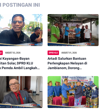
 POSTINGAN INI
LU
AUGUST 03, 2026
DPRD KLU
AUGUST 01, 2026
ni Kayangan-Bayan
Artadi Salurkan Bantuan
itan Solar, DPRD KLU
Perlengkapan Nelayan di
k Pemda Ambil Langkah
Jambianom, Dorong
ret
Peningkatan Produktivitas
Warga