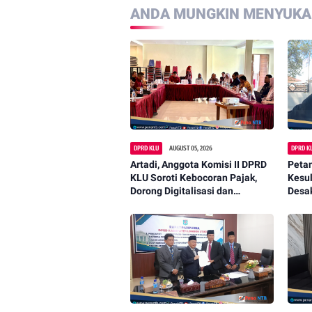
ANDA MUNGKIN MENYUKAI
DPRD KLU
AUGUST 05, 2026
DPRD K
Artadi, Anggota Komisi II DPRD
Peta
KLU Soroti Kebocoran Pajak,
Kesul
Dorong Digitalisasi dan
Desa
Libatkan Kepala Dusun
Konk