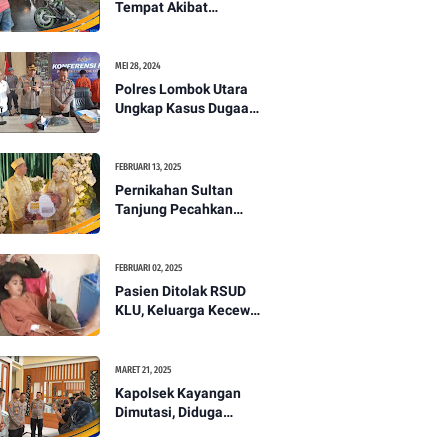
Tempat Akibat
Kecelakaan Lalu
Lintas di Lombok
Utara -PENANTB
MEI 28, 2024
Polres Lombok Utara
Ungkap Kasus Dugaan
Pembunuhan
Berencana Bermodus
Gantung Diri
FEBRUARI 13, 2025
Pernikahan Sultan
Tanjung Pecahkan
Rekor Mahar Termahal
di Lombok Utara -
PENANTB
FEBRUARI 02, 2025
Pasien Ditolak RSUD
KLU, Keluarga Kecewa
dengan Pelayanan
Kesehatan -PENANTB
MARET 21, 2025
Kapolsek Kayangan
Dimutasi, Diduga
Terkait Insiden