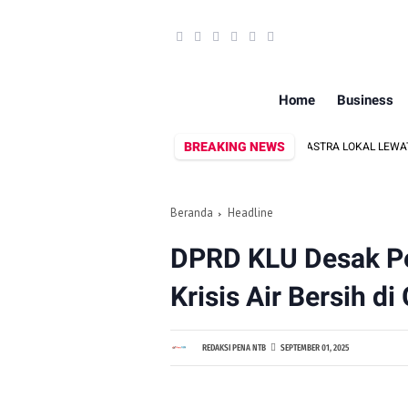
Home
Business
BREAKING NEWS
N DISPAR LOMBOK UTARA DORONG PROMOSI WASTRA LOKAL LEWAT FASHION S
Beranda
Headline
DPRD KLU Desak P
Krisis Air Bersih di
REDAKSI PENA NTB
SEPTEMBER 01, 2025