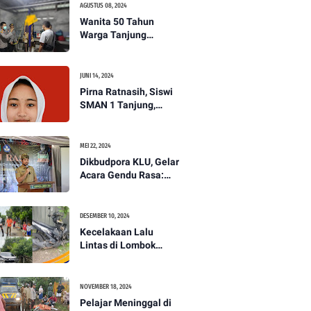
AGUSTUS 08, 2024
Wanita 50 Tahun
Warga Tanjung
Ditemukan Tewas
Gantung Diri di Dapur.
JUNI 14, 2024
Pirna Ratnasih, Siswi
SMAN 1 Tanjung,
Wakili Lombok Utara
Menuju Kompetisi
Paskibraka Tingkat
MEI 22, 2024
Nasional
Dikbudpora KLU, Gelar
Acara Gendu Rasa:
Membangun Identitas
dan Jati Diri
Masyarakat Dayan
DESEMBER 10, 2024
Gunung
Kecelakaan Lalu
Lintas di Lombok
Utara, Pelajar
Meninggal Dunia -
PENANTB
NOVEMBER 18, 2024
Pelajar Meninggal di