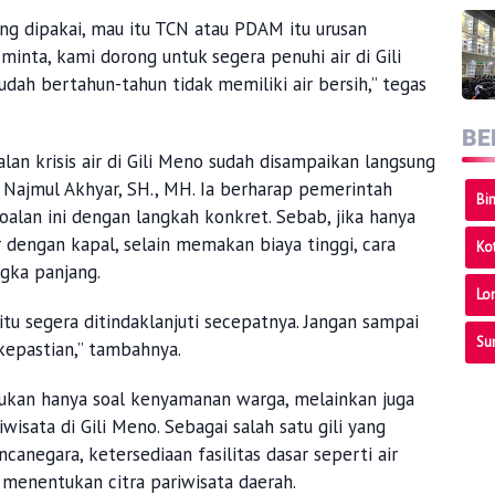
ang dipakai, mau itu TCN atau PDAM itu urusan
minta, kami dorong untuk segera penuhi air di Gili
dah bertahun-tahun tidak memiliki air bersih,” tegas
BE
n krisis air di Gili Meno sudah disampaikan langsung
 Najmul Akhyar, SH., MH. Ia berharap pemerintah
Bi
oalan ini dengan langkah konkret. Sebab, jika hanya
 dengan kapal, selain memakan biaya tinggi, cara
Ko
ngka panjang.
Lo
u segera ditindaklanjuti secepatnya. Jangan sampai
Su
epastian,” tambahnya.
bukan hanya soal kenyamanan warga, melainkan juga
wisata di Gili Meno. Sebagai salah satu gili yang
anegara, ketersediaan fasilitas dasar seperti air
 menentukan citra pariwisata daerah.