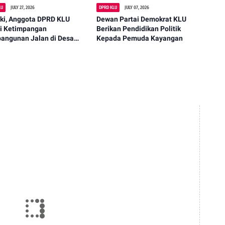
LU
JULY 27, 2026
DPRD KLU
JULY 07, 2026
aki, Anggota DPRD KLU
Dewan Partai Demokrat KLU
ti Ketimpangan
Berikan Pendidikan Politik
angunan Jalan di Desa
Kepada Pemuda Kayangan
-Akar