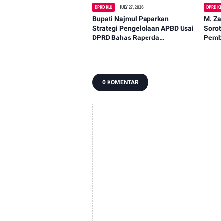
DPRD KLU
JULY 27, 2026
DPRD K
Bupati Najmul Paparkan
M. Z
Strategi Pengelolaan APBD Usai
Soro
DPRD Bahas Raperda
Pemb
Pertanggungjawaban
Akar
0 KOMENTAR