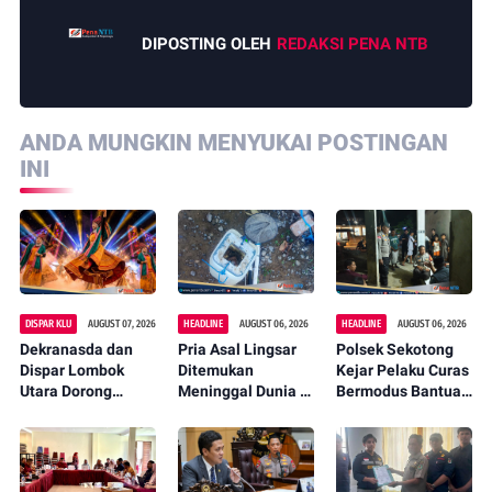
DIPOSTING OLEH
REDAKSI PENA NTB
ANDA MUNGKIN MENYUKAI POSTINGAN
INI
DISPAR KLU
AUGUST 07, 2026
HEADLINE
AUGUST 06, 2026
HEADLINE
AUGUST 06, 2026
Dekranasda dan
Pria Asal Lingsar
Polsek Sekotong
Dispar Lombok
Ditemukan
Kejar Pelaku Curas
Utara Dorong
Meninggal Dunia di
Bermodus Bantuan
Promosi Wastra
Pinggir Kali
Sembako, Isu
Lokal Lewat
Lembar Saat
Penculikan Anak
Fashion Street
Mencari Belut
Dipastikan Hoaks
2026