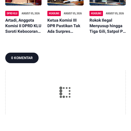
DPRD KLU
AUGUST 05, 2026
HEADLINE
AUGUST 05, 2026
HEADLINE
AUGUST 05, 2026
Artadi, Anggota
Ketua Komisi III
Rokok Ilegal
Komisi II DPRD KLU
DPR Pastikan Tak
Menyusup hingga
Soroti Kebocoran
Ada Surpres
Tiga Gili, Satpol PP
Pajak, Dorong
Pergantian Kapolri,
KLU Serahkan
Digitalisasi dan
Begini Katanya
12.191 Batang ke
Libatkan Kepala
Bea Cukai
Dusun
0 KOMENTAR