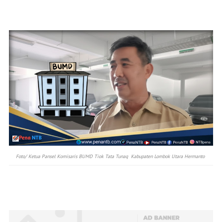
Foto/ Ketua Pansel Komisaris BUMD Tiok Tata Tunaq Kabupaten Lombok Utara Hermanto