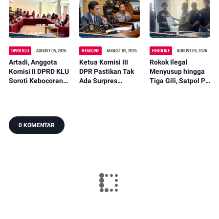
Lokal Lewat
Lembar Saat
Penculikan Anak
Fashion Street
Mencari Belut
Dipastikan Hoaks
2026
DPRD KLU
AUGUST 05, 2026
HEADLINE
AUGUST 05, 2026
HEADLINE
AUGUST 05, 2026
Artadi, Anggota
Ketua Komisi III
Rokok Ilegal
Komisi II DPRD KLU
DPR Pastikan Tak
Menyusup hingga
Soroti Kebocoran
Ada Surpres
Tiga Gili, Satpol PP
Pajak, Dorong
Pergantian Kapolri,
KLU Serahkan
Digitalisasi dan
Begini Katanya
12.191 Batang ke
Libatkan Kepala
Bea Cukai
Dusun
0 KOMENTAR