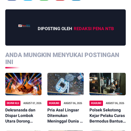
DIPOSTING OLEH
REDAKSI PENA NTB
ANDA MUNGKIN MENYUKAI POSTINGAN
INI
DISPAR KLU
AUGUST 07, 2026
HEADLINE
AUGUST 06, 2026
HEADLINE
AUGUST 06, 2026
Dekranasda dan
Pria Asal Lingsar
Polsek Sekotong
Dispar Lombok
Ditemukan
Kejar Pelaku Curas
Utara Dorong
Meninggal Dunia di
Bermodus Bantuan
Promosi Wastra
Pinggir Kali
Sembako, Isu