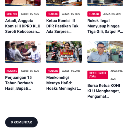
DPRD KLU
AUGUST 05, 2026
HEADLINE
AUGUST 05, 2026
HEADLINE
AUGUST 05, 2026
Artadi, Anggota
Ketua Komisi III
Rokok Ilegal
Komisi II DPRD KLU
DPR Pastikan Tak
Menyusup hingga
Soroti Kebocoran
Ada Surpres
Tiga Gili, Satpol PP
Pajak, Dorong
Pergantian Kapolri,
KLU Serahkan
Digitalisasi dan
Begini Katanya
12.191 Batang ke
Libatkan Kepala
Bea Cukai
Dusun
HEADLINE
AUGUST 05, 2026
HEADLINE
AUGUST 04, 2026
AUGUST 03,
BUPATI LOMBOK
UTARA
Perjuangan 15
Menkomdigi
2026
Tahun Berbuah
Meutya Hafid:
Bursa Ketua KONI
Hasil, Bupati
Hoaks Meningkat
KLU Menghangat,
Najmul Serahkan
Jelang HUT RI
Pengamat
Perbup Desa
2026, Media
Olahraga Nilai I
Persiapan
Diminta Percepat
Made Karyasa
Murangga
Informasi Benar
Sosok Ideal Pimpin
KONI
0 KOMENTAR