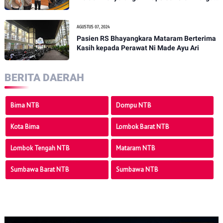
PENANTB
AGUSTUS 07, 2024
Pasien RS Bhayangkara Mataram Berterima
Kasih kepada Perawat Ni Made Ayu Ari
BERITA DAERAH
Bima NTB
Dompu NTB
Kota Bima
Lombok Barat NTB
Lombok Tengah NTB
Mataram NTB
Sumbawa Barat NTB
Sumbawa NTB