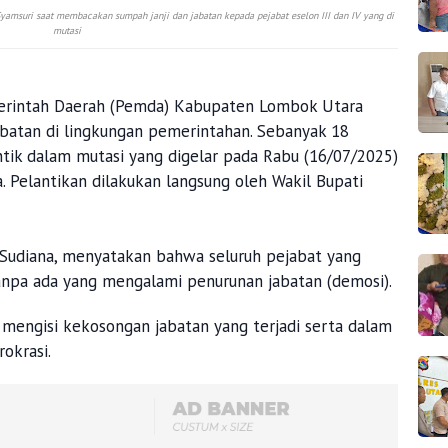
amsuri saat membacakan sumpah janji dan jabatan kepada pejabat eselon III dan IV yang di
mutasi
rintah Daerah (Pemda) Kabupaten Lombok Utara
batan di lingkungan pemerintahan. Sebanyak 18
antik dalam mutasi yang digelar pada Rabu (16/07/2025)
. Pelantikan dilakukan langsung oleh Wakil Bupati
udiana, menyatakan bahwa seluruh pejabat yang
tanpa ada yang mengalami penurunan jabatan (demosi).
uk mengisi kekosongan jabatan yang terjadi serta dalam
okrasi.