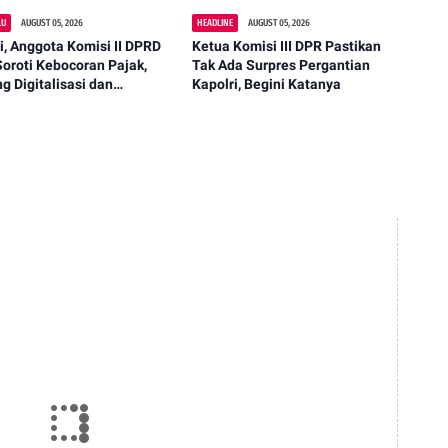
LU
AUGUST 05, 2026
HEADLINE
AUGUST 05, 2026
i, Anggota Komisi II DPRD
Ketua Komisi III DPR Pastikan
oroti Kebocoran Pajak,
Tak Ada Surpres Pergantian
g Digitalisasi dan
Kapolri, Begini Katanya
tkan Kepala Dusun