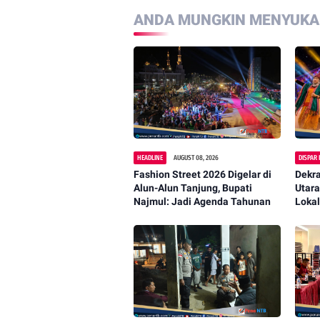
ANDA MUNGKIN MENYUKAI
HEADLINE
AUGUST 08, 2026
DISPAR 
Fashion Street 2026 Digelar di
Dekr
Alun-Alun Tanjung, Bupati
Utar
Najmul: Jadi Agenda Tahunan
Lokal
2026