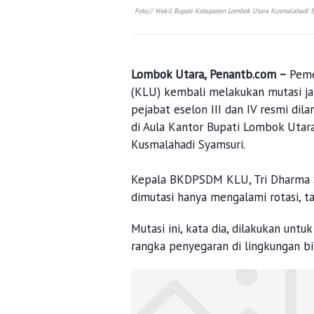
Foto// Wakil Bupati Kabupaten Lombok Utara Kusmalahadi Sy
Lombok Utara, Penantb.com –
Peme
(KLU) kembali melakukan mutasi ja
pejabat eselon III dan IV resmi dil
di Aula Kantor Bupati Lombok Utara
Kusmalahadi Syamsuri.
Kepala BKDPSDM KLU, Tri Dharma S
dimutasi hanya mengalami rotasi, 
Mutasi ini, kata dia, dilakukan unt
rangka penyegaran di lingkungan bir