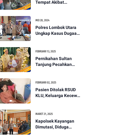
Tempat Akibat
Kecelakaan Lalu
Lintas di Lombok
Utara -PENANTB
MEI 28, 2024
Polres Lombok Utara
Ungkap Kasus Dugaan
Pembunuhan
Berencana Bermodus
Gantung Diri
FEBRUARI 13, 2025
Pernikahan Sultan
Tanjung Pecahkan
Rekor Mahar Termahal
di Lombok Utara -
PENANTB
FEBRUARI 02, 2025
Pasien Ditolak RSUD
KLU, Keluarga Kecewa
dengan Pelayanan
Kesehatan -PENANTB
MARET 21, 2025
Kapolsek Kayangan
Dimutasi, Diduga
Terkait Insiden