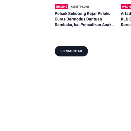
HEADLINE
AUGUST 06, 2026
DPRD K
Polsek Sekotong Kejar Pelaku
Artad
Curas Bermodus Bantuan
KLU S
Sembako, Isu Penculikan Anak
Doron
Dipastikan Hoaks
Liba
0 KOMENTAR