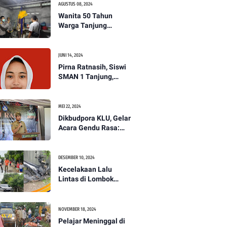
AGUSTUS 08, 2024
Wanita 50 Tahun
Warga Tanjung
Ditemukan Tewas
Gantung Diri di Dapur.
JUNI 14, 2024
Pirna Ratnasih, Siswi
SMAN 1 Tanjung,
Wakili Lombok Utara
Menuju Kompetisi
Paskibraka Tingkat
MEI 22, 2024
Nasional
Dikbudpora KLU, Gelar
Acara Gendu Rasa:
Membangun Identitas
dan Jati Diri
Masyarakat Dayan
DESEMBER 10, 2024
Gunung
Kecelakaan Lalu
Lintas di Lombok
Utara, Pelajar
Meninggal Dunia -
PENANTB
NOVEMBER 18, 2024
Pelajar Meninggal di