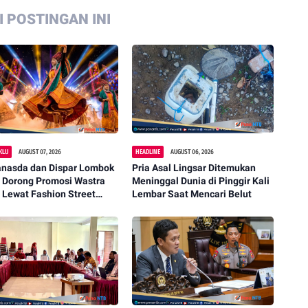
 POSTINGAN INI
KLU
AUGUST 07, 2026
HEADLINE
AUGUST 06, 2026
anasda dan Dispar Lombok
Pria Asal Lingsar Ditemukan
a Dorong Promosi Wastra
Meninggal Dunia di Pinggir Kali
 Lewat Fashion Street
Lembar Saat Mencari Belut