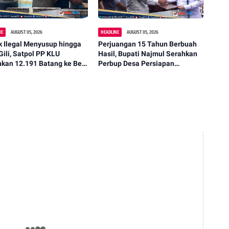
NE
AUGUST 05, 2026
HEADLINE
AUGUST 05, 2026
 Ilegal Menyusup hingga
Perjuangan 15 Tahun Berbuah
Gili, Satpol PP KLU
Hasil, Bupati Najmul Serahkan
hkan 12.191 Batang ke Bea
Perbup Desa Persiapan
i
Murangga