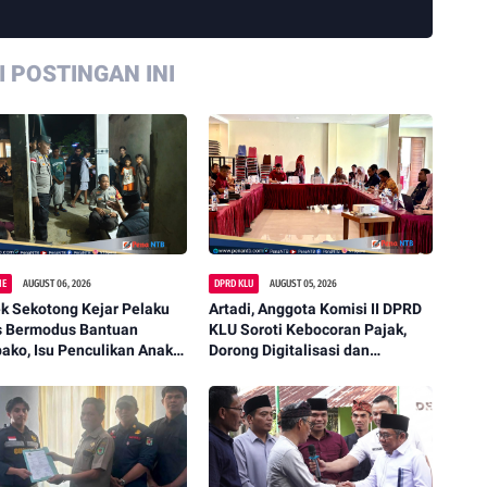
 POSTINGAN INI
NE
AUGUST 06, 2026
DPRD KLU
AUGUST 05, 2026
k Sekotong Kejar Pelaku
Artadi, Anggota Komisi II DPRD
s Bermodus Bantuan
KLU Soroti Kebocoran Pajak,
ko, Isu Penculikan Anak
Dorong Digitalisasi dan
stikan Hoaks
Libatkan Kepala Dusun