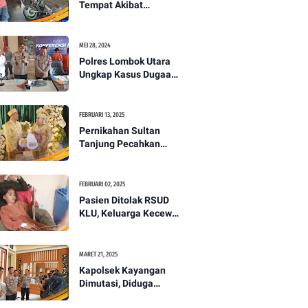
Tempat Akibat
Kecelakaan Lalu
Lintas di Lombok
Utara -PENANTB
MEI 28, 2024
Polres Lombok Utara
Ungkap Kasus Dugaan
Pembunuhan
Berencana Bermodus
Gantung Diri
FEBRUARI 13, 2025
Pernikahan Sultan
Tanjung Pecahkan
Rekor Mahar Termahal
di Lombok Utara -
PENANTB
FEBRUARI 02, 2025
Pasien Ditolak RSUD
KLU, Keluarga Kecewa
dengan Pelayanan
Kesehatan -PENANTB
MARET 21, 2025
Kapolsek Kayangan
Dimutasi, Diduga
Terkait Insiden