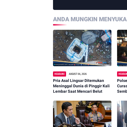
ANDA MUNGKIN MENYUKAI
HEADLINE
AUGUST 06, 2026
HEADLI
Pria Asal Lingsar Ditemukan
Polse
Meninggal Dunia di Pinggir Kali
Cura
Lembar Saat Mencari Belut
Semba
Dipa