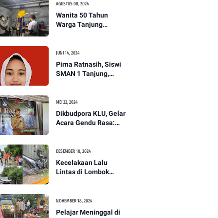
AGUSTUS 08, 2024
Wanita 50 Tahun
Warga Tanjung
Ditemukan Tewas
Gantung Diri di Dapur.
JUNI 14, 2024
Pirna Ratnasih, Siswi
SMAN 1 Tanjung,
Wakili Lombok Utara
Menuju Kompetisi
Paskibraka Tingkat
MEI 22, 2024
Nasional
Dikbudpora KLU, Gelar
Acara Gendu Rasa:
Membangun Identitas
dan Jati Diri
Masyarakat Dayan
DESEMBER 10, 2024
Gunung
Kecelakaan Lalu
Lintas di Lombok
Utara, Pelajar
Meninggal Dunia -
PENANTB
NOVEMBER 18, 2024
Pelajar Meninggal di