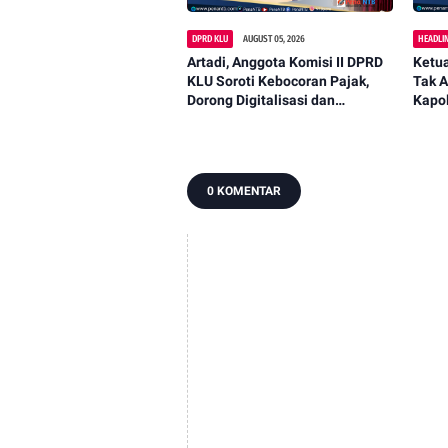
DPRD KLU
AUGUST 05, 2026
HEADLI
Artadi, Anggota Komisi II DPRD
Ketua
KLU Soroti Kebocoran Pajak,
Tak A
Dorong Digitalisasi dan
Kapol
Libatkan Kepala Dusun
0 KOMENTAR