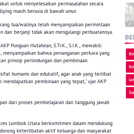
pakat untuk menyelesaikan permasalahan secara
lying masih berusia di bawah umur.
orang tua/walinya telah menyampaikan permintaan
n dan berjanji tidak akan mengulangi perbuatannya.
BE
KP Punguan Hutahean, S.Tr.K., S.I.K., mewakili
.K., menyampaikan bahwa penanganan perkara yang
Bi
an prinsip perlindungan dan pembinaan.
Ko
ifat humanis dan edukatif, agar anak yang terlibat
Lo
p mendapatkan pembinaan yang tepat," ujar AKP
Su
gian dari proses pembelajaran dan tanggung jawab
olres Lombok Utara berkomitmen dalam mendukung
dorong keterlibatan aktif keluarga dan masyarakat