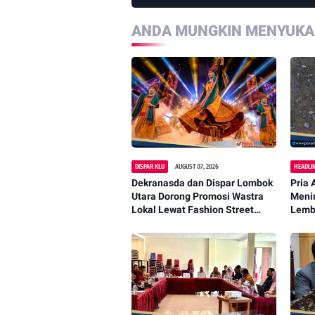
ANDA MUNGKIN MENYUKAI
DISPAR KLU
AUGUST 07, 2026
HEADLI
Dekranasda dan Dispar Lombok
Pria 
Utara Dorong Promosi Wastra
Menin
Lokal Lewat Fashion Street
Lemb
2026