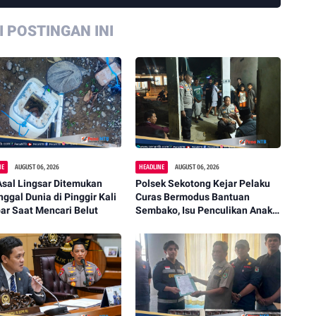
 POSTINGAN INI
NE
AUGUST 06, 2026
HEADLINE
AUGUST 06, 2026
Asal Lingsar Ditemukan
Polsek Sekotong Kejar Pelaku
ggal Dunia di Pinggir Kali
Curas Bermodus Bantuan
ar Saat Mencari Belut
Sembako, Isu Penculikan Anak
Dipastikan Hoaks