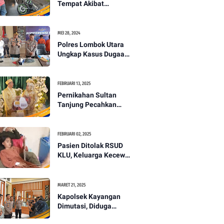
Tempat Akibat
Kecelakaan Lalu
Lintas di Lombok
Utara -PENANTB
MEI 28, 2024
Polres Lombok Utara
Ungkap Kasus Dugaan
Pembunuhan
Berencana Bermodus
Gantung Diri
FEBRUARI 13, 2025
Pernikahan Sultan
Tanjung Pecahkan
Rekor Mahar Termahal
di Lombok Utara -
PENANTB
FEBRUARI 02, 2025
Pasien Ditolak RSUD
KLU, Keluarga Kecewa
dengan Pelayanan
Kesehatan -PENANTB
MARET 21, 2025
Kapolsek Kayangan
Dimutasi, Diduga
Terkait Insiden