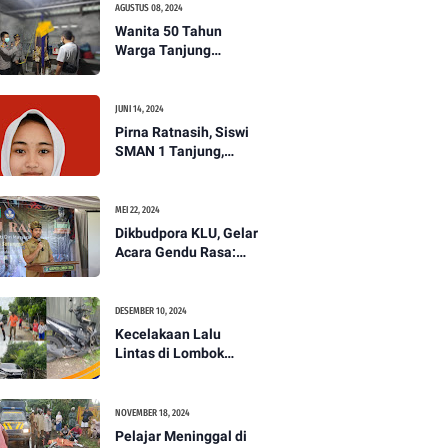
AGUSTUS 08, 2024
Wanita 50 Tahun
Warga Tanjung
Ditemukan Tewas
Gantung Diri di Dapur.
JUNI 14, 2024
Pirna Ratnasih, Siswi
SMAN 1 Tanjung,
Wakili Lombok Utara
Menuju Kompetisi
Paskibraka Tingkat
MEI 22, 2024
Nasional
Dikbudpora KLU, Gelar
Acara Gendu Rasa:
Membangun Identitas
dan Jati Diri
Masyarakat Dayan
DESEMBER 10, 2024
Gunung
Kecelakaan Lalu
Lintas di Lombok
Utara, Pelajar
Meninggal Dunia -
PENANTB
NOVEMBER 18, 2024
Pelajar Meninggal di