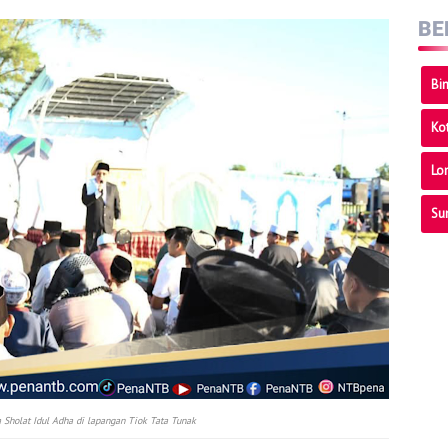
BE
Bi
Ko
Lo
Su
 Sholat Idul Adha di lapangan Tiok Tata Tunak