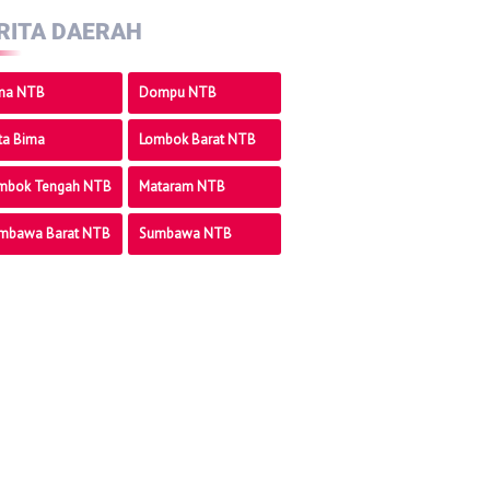
RITA DAERAH
ma NTB
Dompu NTB
ta Bima
Lombok Barat NTB
mbok Tengah NTB
Mataram NTB
mbawa Barat NTB
Sumbawa NTB