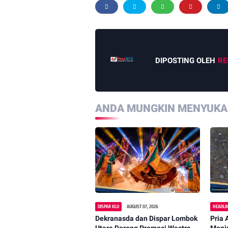
DIPOSTING OLEH
RE
ANDA MUNGKIN MENYUKAI
DISPAR KLU
AUGUST 07, 2026
HEADLI
Dekranasda dan Dispar Lombok
Pria 