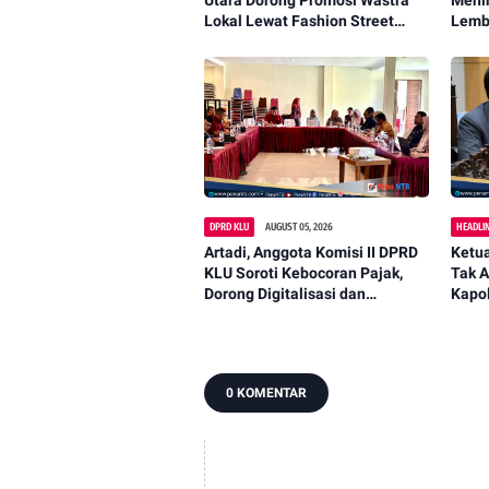
Utara Dorong Promosi Wastra
Menin
Lokal Lewat Fashion Street
Lemb
2026
DPRD KLU
AUGUST 05, 2026
HEADLI
Artadi, Anggota Komisi II DPRD
Ketua
KLU Soroti Kebocoran Pajak,
Tak A
Dorong Digitalisasi dan
Kapol
Libatkan Kepala Dusun
0 KOMENTAR