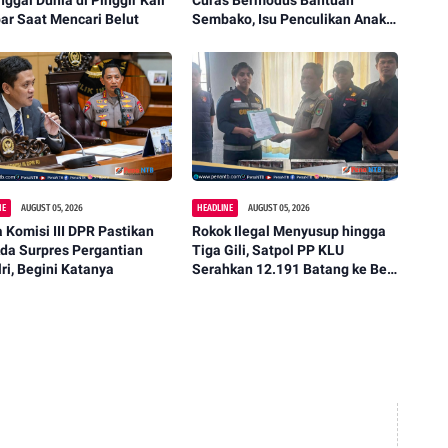
ggal Dunia di Pinggir Kali
Curas Bermodus Bantuan
ar Saat Mencari Belut
Sembako, Isu Penculikan Anak
Dipastikan Hoaks
NE
AUGUST 05, 2026
HEADLINE
AUGUST 05, 2026
 Komisi III DPR Pastikan
Rokok Ilegal Menyusup hingga
da Surpres Pergantian
Tiga Gili, Satpol PP KLU
ri, Begini Katanya
Serahkan 12.191 Batang ke Bea
Cukai