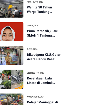
AGUSTUS 08, 2024
Wanita 50 Tahun
Warga Tanjung
Ditemukan Tewas
Gantung Diri di Dapur.
JUNI 14, 2024
Pirna Ratnasih, Siswi
SMAN 1 Tanjung,
Wakili Lombok Utara
Menuju Kompetisi
Paskibraka Tingkat
MEI 22, 2024
Nasional
Dikbudpora KLU, Gelar
Acara Gendu Rasa:
Membangun Identitas
dan Jati Diri
Masyarakat Dayan
DESEMBER 10, 2024
Gunung
Kecelakaan Lalu
Lintas di Lombok
Utara, Pelajar
Meninggal Dunia -
PENANTB
NOVEMBER 18, 2024
Pelajar Meninggal di