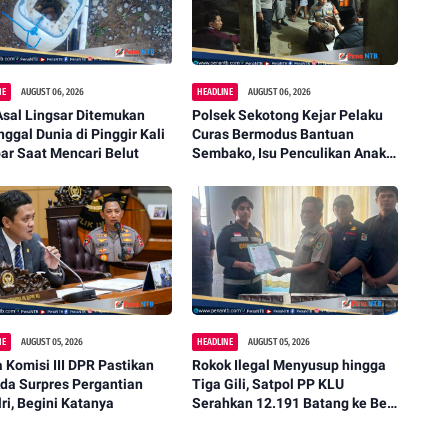
NE
AUGUST 06, 2026
HEADLINE
AUGUST 06, 2026
Asal Lingsar Ditemukan
Polsek Sekotong Kejar Pelaku
ggal Dunia di Pinggir Kali
Curas Bermodus Bantuan
ar Saat Mencari Belut
Sembako, Isu Penculikan Anak
Dipastikan Hoaks
NE
AUGUST 05, 2026
HEADLINE
AUGUST 05, 2026
 Komisi III DPR Pastikan
Rokok Ilegal Menyusup hingga
da Surpres Pergantian
Tiga Gili, Satpol PP KLU
ri, Begini Katanya
Serahkan 12.191 Batang ke Bea
Cukai