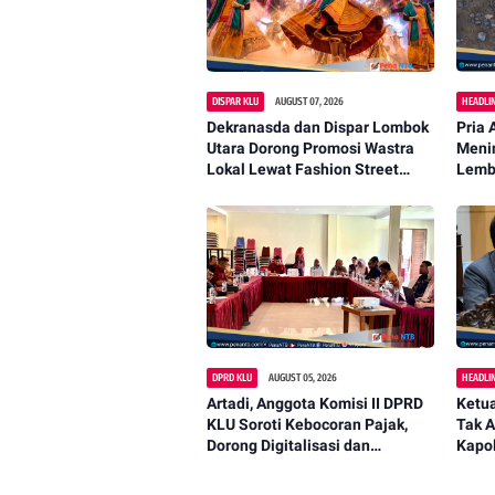
DISPAR KLU
AUGUST 07, 2026
HEADLI
Dekranasda dan Dispar Lombok
Pria 
Utara Dorong Promosi Wastra
Menin
Lokal Lewat Fashion Street
Lemb
2026
DPRD KLU
AUGUST 05, 2026
HEADLI
Artadi, Anggota Komisi II DPRD
Ketua
KLU Soroti Kebocoran Pajak,
Tak A
Dorong Digitalisasi dan
Kapol
Libatkan Kepala Dusun