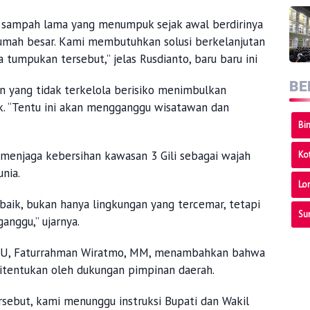
h sampah lama yang menumpuk sejak awal berdirinya
rumah besar. Kami membutuhkan solusi berkelanjutan
umpukan tersebut,” jelas Rusdianto, baru baru ini
BE
n yang tidak terkelola berisiko menimbulkan
k. “Tentu ini akan mengganggu wisatawan dan
Bi
enjaga kebersihan kawasan 3 Gili sebagai wajah
Ko
unia.
Lo
 baik, bukan hanya lingkungan yang tercemar, tetapi
Su
ganggu,” ujarnya.
U, Faturrahman Wiratmo, MM, menambahkan bahwa
itentukan oleh dukungan pimpinan daerah.
sebut, kami menunggu instruksi Bupati dan Wakil