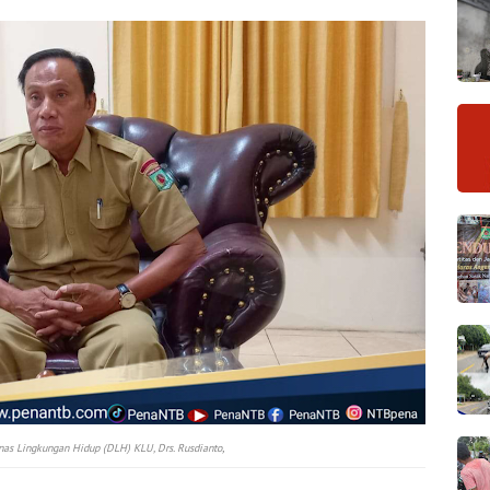
,
nas Lingkungan Hidup (DLH) KLU, Drs. Rusdianto