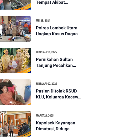
Tempat Akibat
Kecelakaan Lalu
Lintas di Lombok
Utara -PENANTB
MEI 28, 2024
Polres Lombok Utara
Ungkap Kasus Dugaan
Pembunuhan
Berencana Bermodus
Gantung Diri
FEBRUARI 13, 2025
Pernikahan Sultan
Tanjung Pecahkan
Rekor Mahar Termahal
di Lombok Utara -
PENANTB
FEBRUARI 02, 2025
Pasien Ditolak RSUD
KLU, Keluarga Kecewa
dengan Pelayanan
Kesehatan -PENANTB
MARET 21, 2025
Kapolsek Kayangan
Dimutasi, Diduga
Terkait Insiden