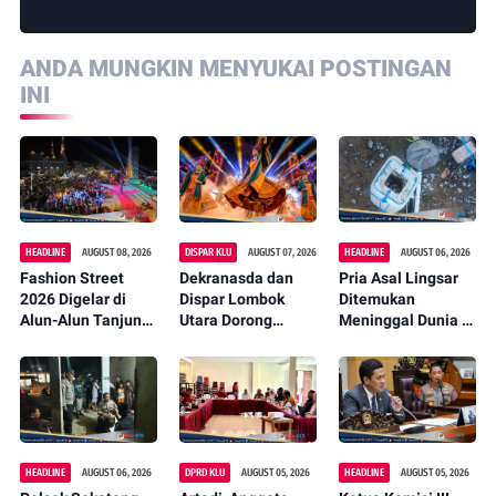
ANDA MUNGKIN MENYUKAI POSTINGAN
INI
HEADLINE
AUGUST 08, 2026
DISPAR KLU
AUGUST 07, 2026
HEADLINE
AUGUST 06, 2026
Fashion Street
Dekranasda dan
Pria Asal Lingsar
2026 Digelar di
Dispar Lombok
Ditemukan
Alun-Alun Tanjung,
Utara Dorong
Meninggal Dunia di
Bupati Najmul:
Promosi Wastra
Pinggir Kali
Jadi Agenda
Lokal Lewat
Lembar Saat
Tahunan
Fashion Street
Mencari Belut
2026
HEADLINE
AUGUST 06, 2026
DPRD KLU
AUGUST 05, 2026
HEADLINE
AUGUST 05, 2026