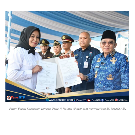
Foto// Bupati Kabupaten Lombok Utara H. Najmul Akhyar saat menyerahkan SK kepada ASN