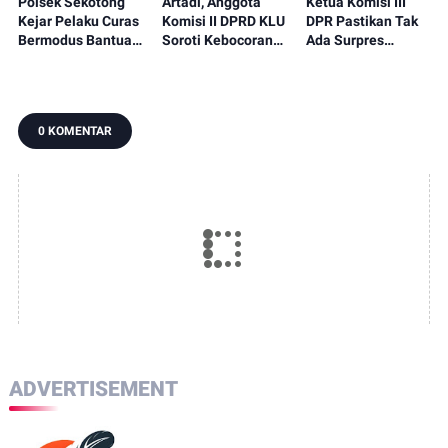
Polsek Sekotong
Artadi, Anggota
Ketua Komisi III
Kejar Pelaku Curas
Komisi II DPRD KLU
DPR Pastikan Tak
Bermodus Bantuan
Soroti Kebocoran
Ada Surpres
Sembako, Isu
Pajak, Dorong
Pergantian Kapolri,
Penculikan Anak
Digitalisasi dan
Begini Katanya
Dipastikan Hoaks
Libatkan Kepala
Dusun
0 KOMENTAR
ADVERTISEMENT