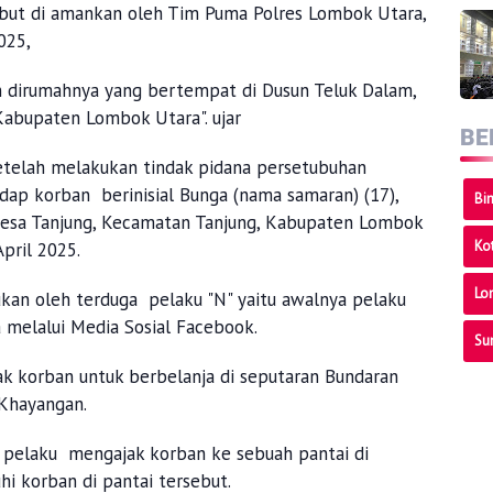
but di amankan oleh Tim Puma Polres Lombok Utara,
025,
an dirumahnya yang bertempat di Dusun Teluk Dalam,
Kabupaten Lombok Utara". ujar
BE
etelah melakukan tindak pidana persetubuhan
ap korban berinisial Bunga (nama samaran) (17),
Bi
 Desa Tanjung, Kecamatan Tanjung, Kabupaten Lombok
Ko
April 2025.
Lo
kan oleh terduga pelaku "N" yaitu awalnya pelaku
 melalui Media Sosial Facebook.
Su
ak korban untuk berbelanja di seputaran Bundaran
 Khayangan.
s pelaku mengajak korban ke sebuah pantai di
i korban di pantai tersebut.