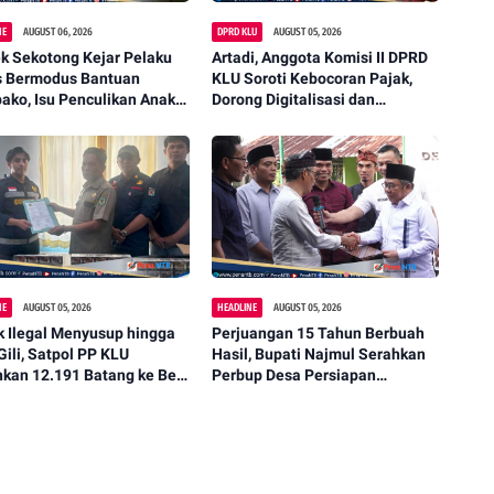
NE
AUGUST 06, 2026
DPRD KLU
AUGUST 05, 2026
k Sekotong Kejar Pelaku
Artadi, Anggota Komisi II DPRD
s Bermodus Bantuan
KLU Soroti Kebocoran Pajak,
ko, Isu Penculikan Anak
Dorong Digitalisasi dan
stikan Hoaks
Libatkan Kepala Dusun
NE
AUGUST 05, 2026
HEADLINE
AUGUST 05, 2026
 Ilegal Menyusup hingga
Perjuangan 15 Tahun Berbuah
Gili, Satpol PP KLU
Hasil, Bupati Najmul Serahkan
hkan 12.191 Batang ke Bea
Perbup Desa Persiapan
i
Murangga