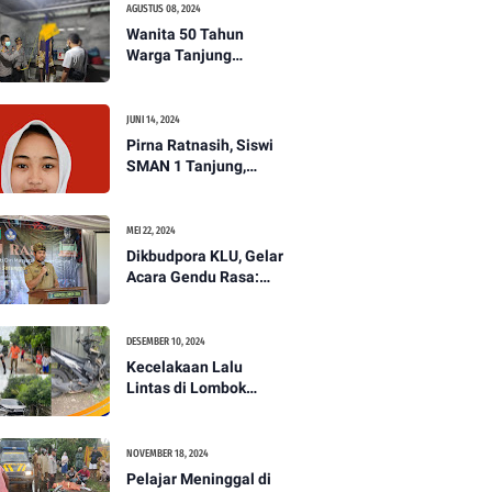
AGUSTUS 08, 2024
Wanita 50 Tahun
Warga Tanjung
Ditemukan Tewas
Gantung Diri di Dapur.
JUNI 14, 2024
Pirna Ratnasih, Siswi
SMAN 1 Tanjung,
Wakili Lombok Utara
Menuju Kompetisi
Paskibraka Tingkat
MEI 22, 2024
Nasional
Dikbudpora KLU, Gelar
Acara Gendu Rasa:
Membangun Identitas
dan Jati Diri
Masyarakat Dayan
DESEMBER 10, 2024
Gunung
Kecelakaan Lalu
Lintas di Lombok
Utara, Pelajar
Meninggal Dunia -
PENANTB
NOVEMBER 18, 2024
Pelajar Meninggal di