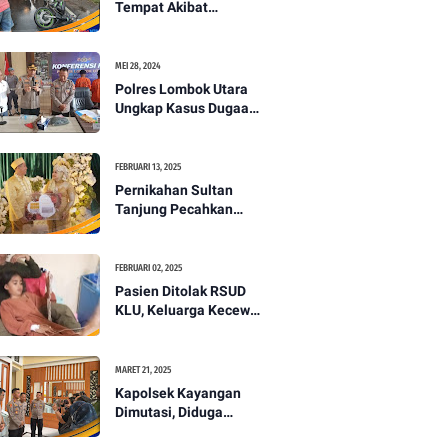
Tempat Akibat
Kecelakaan Lalu
Lintas di Lombok
Utara -PENANTB
MEI 28, 2024
Polres Lombok Utara
Ungkap Kasus Dugaan
Pembunuhan
Berencana Bermodus
Gantung Diri
FEBRUARI 13, 2025
Pernikahan Sultan
Tanjung Pecahkan
Rekor Mahar Termahal
di Lombok Utara -
PENANTB
FEBRUARI 02, 2025
Pasien Ditolak RSUD
KLU, Keluarga Kecewa
dengan Pelayanan
Kesehatan -PENANTB
MARET 21, 2025
Kapolsek Kayangan
Dimutasi, Diduga
Terkait Insiden