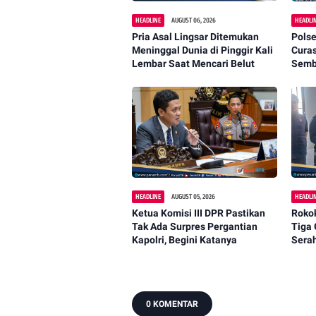
HEADLINE
AUGUST 06, 2026
HEADLI
Pria Asal Lingsar Ditemukan
Polse
Meninggal Dunia di Pinggir Kali
Cura
Lembar Saat Mencari Belut
Semba
Dipa
HEADLINE
AUGUST 05, 2026
HEADLI
Ketua Komisi III DPR Pastikan
Rokok
Tak Ada Surpres Pergantian
Tiga 
Kapolri, Begini Katanya
Sera
Cuka
0 KOMENTAR