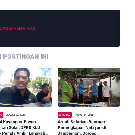
DAKSI PENA NTB
 POSTINGAN INI
LU
AUGUST 03, 2026
DPRD KLU
AUGUST 01, 2026
ni Kayangan-Bayan
Artadi Salurkan Bantuan
itan Solar, DPRD KLU
Perlengkapan Nelayan di
k Pemda Ambil Langkah
Jambianom, Dorong