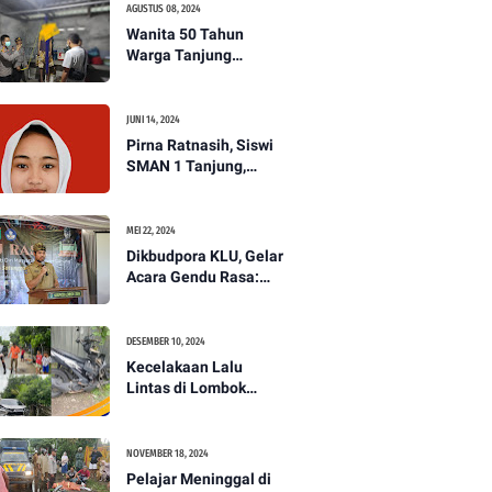
AGUSTUS 08, 2024
Wanita 50 Tahun
Warga Tanjung
Ditemukan Tewas
Gantung Diri di Dapur.
JUNI 14, 2024
Pirna Ratnasih, Siswi
SMAN 1 Tanjung,
Wakili Lombok Utara
Menuju Kompetisi
Paskibraka Tingkat
MEI 22, 2024
Nasional
Dikbudpora KLU, Gelar
Acara Gendu Rasa:
Membangun Identitas
dan Jati Diri
Masyarakat Dayan
DESEMBER 10, 2024
Gunung
Kecelakaan Lalu
Lintas di Lombok
Utara, Pelajar
Meninggal Dunia -
PENANTB
NOVEMBER 18, 2024
Pelajar Meninggal di