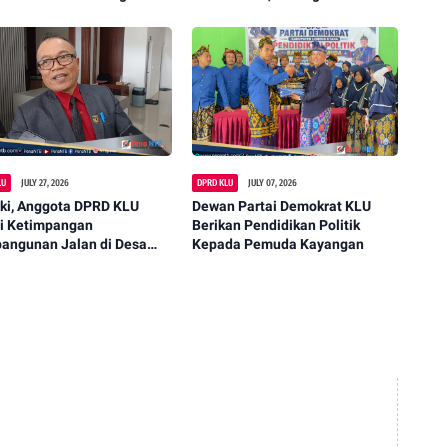
ret
Peningkatan Produktivitas
Warga
LU
JULY 27, 2026
DPRD KLU
JULY 07, 2026
aki, Anggota DPRD KLU
Dewan Partai Demokrat KLU
ti Ketimpangan
Berikan Pendidikan Politik
angunan Jalan di Desa
Kepada Pemuda Kayangan
-Akar