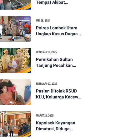
Tempat Akibat
Kecelakaan Lalu
Lintas di Lombok
Utara -PENANTB
MEI 28, 2024
Polres Lombok Utara
Ungkap Kasus Dugaan
Pembunuhan
Berencana Bermodus
Gantung Diri
FEBRUARI 13, 2025
Pernikahan Sultan
Tanjung Pecahkan
Rekor Mahar Termahal
di Lombok Utara -
PENANTB
FEBRUARI 02, 2025
Pasien Ditolak RSUD
KLU, Keluarga Kecewa
dengan Pelayanan
Kesehatan -PENANTB
MARET 21, 2025
Kapolsek Kayangan
Dimutasi, Diduga
Terkait Insiden