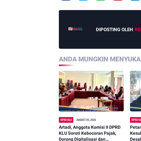
DIPOSTING OLEH
RE
ANDA MUNGKIN MENYUKAI
DPRD KLU
AUGUST 05, 2026
DPRD K
Artadi, Anggota Komisi II DPRD
Peta
KLU Soroti Kebocoran Pajak,
Kesul
Dorong Digitalisasi dan
Desa