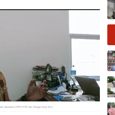
adi, Sekretaris DPM-PTSP dan Tenaga Kerja KLU.