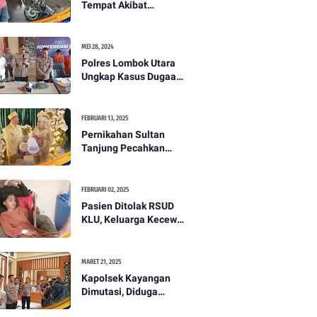
Tempat Akibat
Kecelakaan Lalu
Lintas di Lombok
Utara -PENANTB
MEI 28, 2024
Polres Lombok Utara
Ungkap Kasus Dugaan
Pembunuhan
Berencana Bermodus
Gantung Diri
FEBRUARI 13, 2025
Pernikahan Sultan
Tanjung Pecahkan
Rekor Mahar Termahal
di Lombok Utara -
PENANTB
FEBRUARI 02, 2025
Pasien Ditolak RSUD
KLU, Keluarga Kecewa
dengan Pelayanan
Kesehatan -PENANTB
MARET 21, 2025
Kapolsek Kayangan
Dimutasi, Diduga
Terkait Insiden