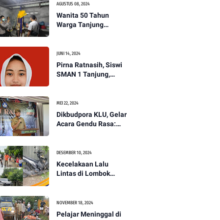
AGUSTUS 08, 2024
Wanita 50 Tahun
Warga Tanjung
Ditemukan Tewas
Gantung Diri di Dapur.
JUNI 14, 2024
Pirna Ratnasih, Siswi
SMAN 1 Tanjung,
Wakili Lombok Utara
Menuju Kompetisi
Paskibraka Tingkat
MEI 22, 2024
Nasional
Dikbudpora KLU, Gelar
Acara Gendu Rasa:
Membangun Identitas
dan Jati Diri
Masyarakat Dayan
DESEMBER 10, 2024
Gunung
Kecelakaan Lalu
Lintas di Lombok
Utara, Pelajar
Meninggal Dunia -
PENANTB
NOVEMBER 18, 2024
Pelajar Meninggal di