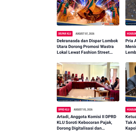
DISPAR KLU
AUGUST 07, 2026
HEADLI
Dekranasda dan Dispar Lombok
Pria 
Utara Dorong Promosi Wastra
Menin
Lokal Lewat Fashion Street
Lemb
2026
DPRD KLU
AUGUST 05, 2026
HEADLI
Artadi, Anggota Komisi II DPRD
Ketua
KLU Soroti Kebocoran Pajak,
Tak A
Dorong Digitalisasi dan
Kapol
Libatkan Kepala Dusun