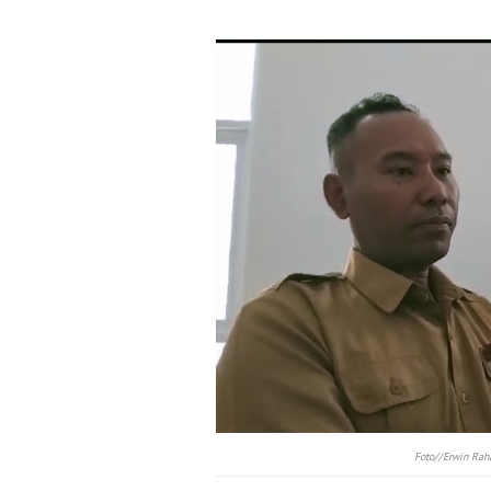
Foto//
Erwin Rah