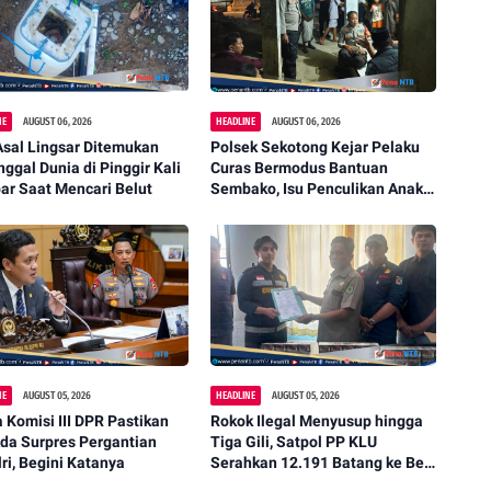
NE
AUGUST 06, 2026
HEADLINE
AUGUST 06, 2026
Asal Lingsar Ditemukan
Polsek Sekotong Kejar Pelaku
ggal Dunia di Pinggir Kali
Curas Bermodus Bantuan
ar Saat Mencari Belut
Sembako, Isu Penculikan Anak
Dipastikan Hoaks
NE
AUGUST 05, 2026
HEADLINE
AUGUST 05, 2026
 Komisi III DPR Pastikan
Rokok Ilegal Menyusup hingga
da Surpres Pergantian
Tiga Gili, Satpol PP KLU
ri, Begini Katanya
Serahkan 12.191 Batang ke Bea
Cukai