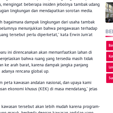
, mengingat beberapa insiden jebolnya tambak udang
ugian lingkungan dan mendapatkan sorotan media.
ah bagaimana dampak lingkungan dari usaha tambak
sebelumnya menunjukkan bahwa pengawasan terhadap
BE
ng tersebut perlu diperketat,” kata Erwin Jum'at
Bi
aru ini direncanakan akan memanfaatkan lahan di
Ko
menjelaskan bahwa ruang yang tersedia masih tidak
ke arah barat, karena dampak jangka panjang
Lo
 adanya rencana global up.
Su
am peta kawasan andalan nasional, dan upaya kami
san ekonomi khusus (KEK) di masa mendatang,” jelas
kawasan tersebut akan lebih mudah karena program-
ung masuk, berbeda dengan kawasan andalan yang