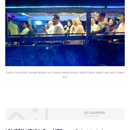
Paslon DannyZaki datang dengan naik odong odong menuju debat Paslon bupati dan wakil bupati
KLU