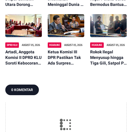
Utara Dorong
Meninggal Dunia di
Bermodus Bantuan
Promosi Wastra
Pinggir Kali
Sembako, Isu
Lokal Lewat
Lembar Saat
Penculikan Anak
Fashion Street
Mencari Belut
Dipastikan Hoaks
2026
DPRD KLU
AUGUST 05, 2026
HEADLINE
AUGUST 05, 2026
HEADLINE
AUGUST 05, 2026
Artadi, Anggota
Ketua Komisi III
Rokok Ilegal
Komisi II DPRD KLU
DPR Pastikan Tak
Menyusup hingga
Soroti Kebocoran
Ada Surpres
Tiga Gili, Satpol PP
Pajak, Dorong
Pergantian Kapolri,
KLU Serahkan
Digitalisasi dan
Begini Katanya
12.191 Batang ke
Libatkan Kepala
Bea Cukai
Dusun
0 KOMENTAR