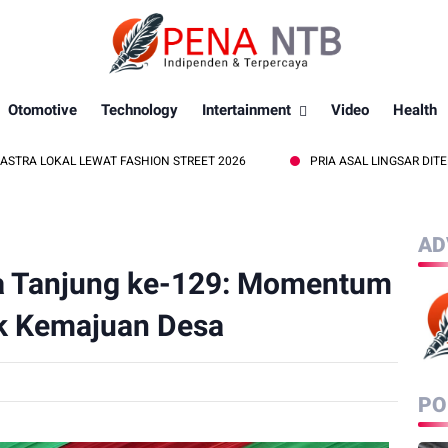
Otomotive
Technology
Intertainment
Video
Health
KAL LEWAT FASHION STREET 2026
PRIA ASAL LINGSAR DITEMUKAN M
AD
a Tanjung ke-129: Momentum
k Kemajuan Desa
PO