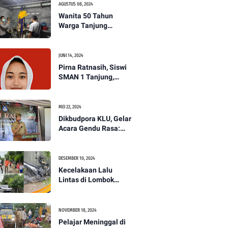
AGUSTUS 08, 2024
Wanita 50 Tahun
Warga Tanjung
Ditemukan Tewas
Gantung Diri di Dapur.
JUNI 14, 2024
Pirna Ratnasih, Siswi
SMAN 1 Tanjung,
Wakili Lombok Utara
Menuju Kompetisi
Paskibraka Tingkat
MEI 22, 2024
Nasional
Dikbudpora KLU, Gelar
Acara Gendu Rasa:
Membangun Identitas
dan Jati Diri
Masyarakat Dayan
DESEMBER 10, 2024
Gunung
Kecelakaan Lalu
Lintas di Lombok
Utara, Pelajar
Meninggal Dunia -
PENANTB
NOVEMBER 18, 2024
Pelajar Meninggal di