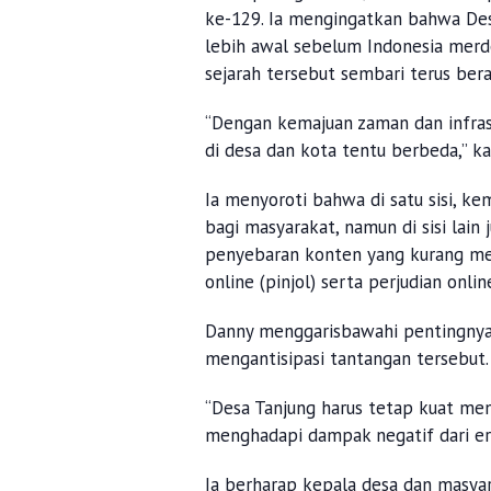
ke-129. Ia mengingatkan bahwa Des
lebih awal sebelum Indonesia mer
sejarah tersebut sembari terus be
“Dengan kemajuan zaman dan infrast
di desa dan kota tentu berbeda,” k
Ia menyoroti bahwa di satu sisi, 
bagi masyarakat, namun di sisi lai
penyebaran konten yang kurang men
online (pinjol) serta perjudian onlin
Danny menggarisbawahi pentingnya
mengantisipasi tantangan tersebut
“Desa Tanjung harus tetap kuat me
menghadapi dampak negatif dari era 
Ia berharap kepala desa dan masyara