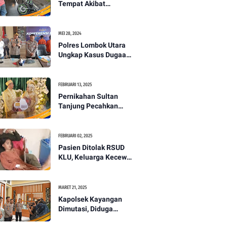
Tempat Akibat
Kecelakaan Lalu
Lintas di Lombok
Utara -PENANTB
MEI 28, 2024
Polres Lombok Utara
Ungkap Kasus Dugaan
Pembunuhan
Berencana Bermodus
Gantung Diri
FEBRUARI 13, 2025
Pernikahan Sultan
Tanjung Pecahkan
Rekor Mahar Termahal
di Lombok Utara -
PENANTB
FEBRUARI 02, 2025
Pasien Ditolak RSUD
KLU, Keluarga Kecewa
dengan Pelayanan
Kesehatan -PENANTB
MARET 21, 2025
Kapolsek Kayangan
Dimutasi, Diduga
Terkait Insiden