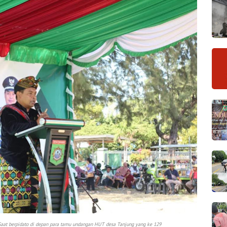
aat berpidato di depan para tamu undangan HUT desa Tanjung yang ke 129