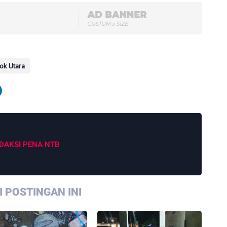
ok Utara
DAKSI PENA NTB
 POSTINGAN INI