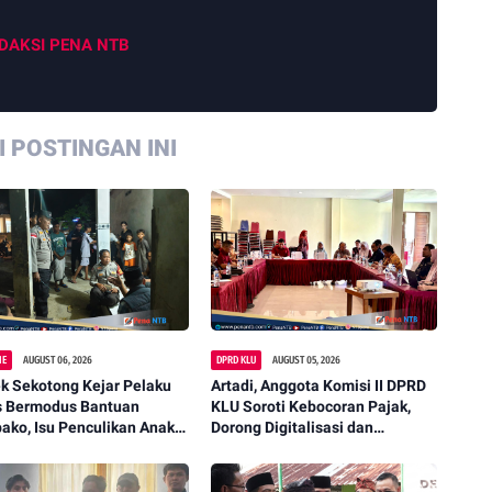
DAKSI PENA NTB
 POSTINGAN INI
NE
AUGUST 06, 2026
DPRD KLU
AUGUST 05, 2026
k Sekotong Kejar Pelaku
Artadi, Anggota Komisi II DPRD
s Bermodus Bantuan
KLU Soroti Kebocoran Pajak,
ko, Isu Penculikan Anak
Dorong Digitalisasi dan
stikan Hoaks
Libatkan Kepala Dusun