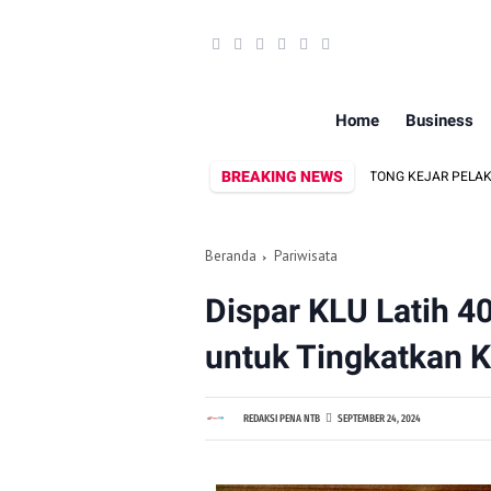
Home
Business
BREAKING NEWS
AR SAAT MENCARI BELUT
POLSEK SEKOTONG KEJAR PELAKU CURAS B
Beranda
Pariwisata
Dispar KLU Latih 
untuk Tingkatkan 
REDAKSI PENA NTB
SEPTEMBER 24, 2024