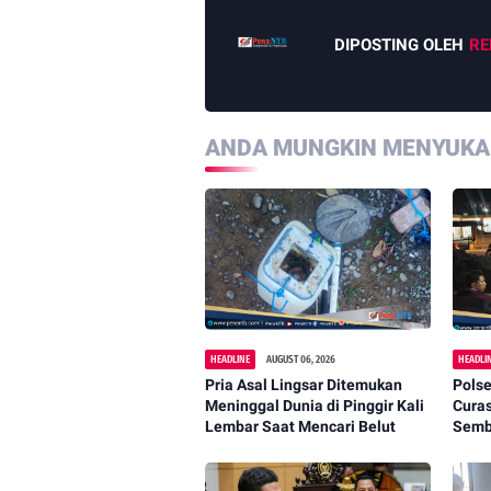
DIPOSTING OLEH
RE
ANDA MUNGKIN MENYUKAI
HEADLINE
AUGUST 06, 2026
HEADLI
Pria Asal Lingsar Ditemukan
Polse
Meninggal Dunia di Pinggir Kali
Cura
Lembar Saat Mencari Belut
Semba
Dipa