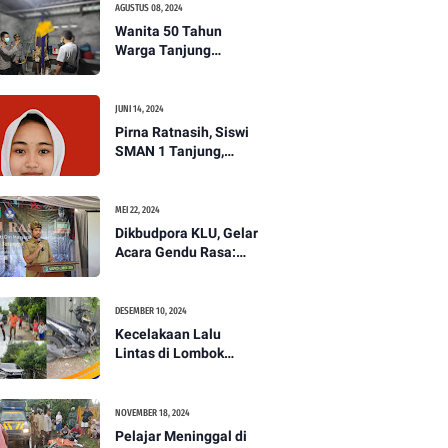
AGUSTUS 08, 2024
Wanita 50 Tahun
Warga Tanjung
Ditemukan Tewas
Gantung Diri di Dapur.
JUNI 14, 2024
Pirna Ratnasih, Siswi
SMAN 1 Tanjung,
Wakili Lombok Utara
Menuju Kompetisi
Paskibraka Tingkat
MEI 22, 2024
Nasional
Dikbudpora KLU, Gelar
Acara Gendu Rasa:
Membangun Identitas
dan Jati Diri
Masyarakat Dayan
DESEMBER 10, 2024
Gunung
Kecelakaan Lalu
Lintas di Lombok
Utara, Pelajar
Meninggal Dunia -
PENANTB
NOVEMBER 18, 2024
Pelajar Meninggal di