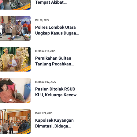
Tempat Akibat
Kecelakaan Lalu
Lintas di Lombok
Utara -PENANTB
MEI 28, 2024
Polres Lombok Utara
Ungkap Kasus Dugaan
Pembunuhan
Berencana Bermodus
Gantung Diri
FEBRUARI 13, 2025
Pernikahan Sultan
Tanjung Pecahkan
Rekor Mahar Termahal
di Lombok Utara -
PENANTB
FEBRUARI 02, 2025
Pasien Ditolak RSUD
KLU, Keluarga Kecewa
dengan Pelayanan
Kesehatan -PENANTB
MARET 21, 2025
Kapolsek Kayangan
Dimutasi, Diduga
Terkait Insiden