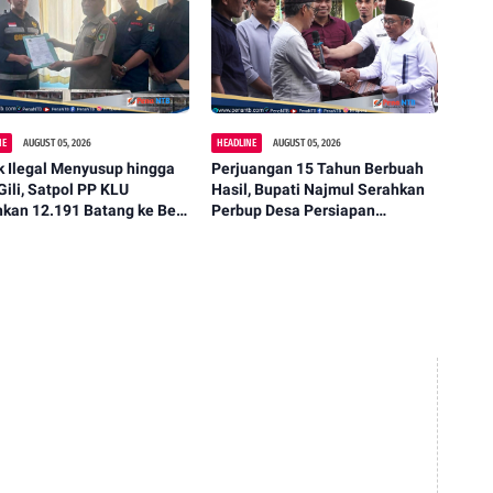
NE
AUGUST 05, 2026
HEADLINE
AUGUST 05, 2026
 Ilegal Menyusup hingga
Perjuangan 15 Tahun Berbuah
Gili, Satpol PP KLU
Hasil, Bupati Najmul Serahkan
hkan 12.191 Batang ke Bea
Perbup Desa Persiapan
i
Murangga