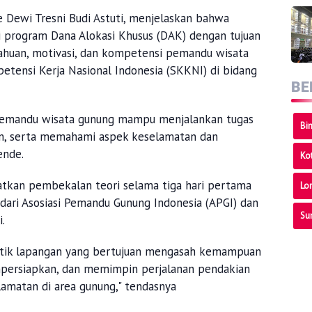
 Dewi Tresni Budi Astuti, menjelaskan bahwa
i program Dana Alokasi Khusus (DAK) dengan tujuan
huan, motivasi, dan kompetensi pemandu wisata
etensi Kerja Nasional Indonesia (SKKNI) di bidang
BE
a pemandu wisata gunung mampu menjalankan tugas
Bi
en, serta memahami aspek keselamatan dan
ende.
Ko
tkan pembekalan teori selama tiga hari pertama
Lo
dari Asosiasi Pemandu Gunung Indonesia (APGI) dan
Su
i.
aktik lapangan yang bertujuan mengasah kemampuan
persiapkan, dan memimpin perjalanan pendakian
amatan di area gunung," tendasnya