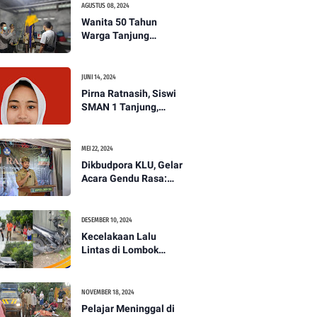
AGUSTUS 08, 2024
Wanita 50 Tahun
Warga Tanjung
Ditemukan Tewas
Gantung Diri di Dapur.
JUNI 14, 2024
Pirna Ratnasih, Siswi
SMAN 1 Tanjung,
Wakili Lombok Utara
Menuju Kompetisi
Paskibraka Tingkat
MEI 22, 2024
Nasional
Dikbudpora KLU, Gelar
Acara Gendu Rasa:
Membangun Identitas
dan Jati Diri
Masyarakat Dayan
DESEMBER 10, 2024
Gunung
Kecelakaan Lalu
Lintas di Lombok
Utara, Pelajar
Meninggal Dunia -
PENANTB
NOVEMBER 18, 2024
Pelajar Meninggal di