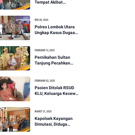
Tempat Akibat
Kecelakaan Lalu
Lintas di Lombok
Utara -PENANTB
MEI 28, 2024
Polres Lombok Utara
Ungkap Kasus Dugaan
Pembunuhan
Berencana Bermodus
Gantung Diri
FEBRUARI 13, 2025
Pernikahan Sultan
Tanjung Pecahkan
Rekor Mahar Termahal
di Lombok Utara -
PENANTB
FEBRUARI 02, 2025
Pasien Ditolak RSUD
KLU, Keluarga Kecewa
dengan Pelayanan
Kesehatan -PENANTB
MARET 21, 2025
Kapolsek Kayangan
Dimutasi, Diduga
Terkait Insiden