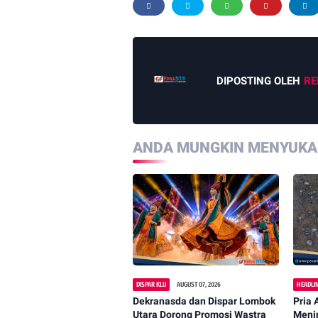
DIPOSTING OLEH
RE
ANDA MUNGKIN MENYUKAI
DISPAR KLU
AUGUST 07, 2026
HEADLI
Dekranasda dan Dispar Lombok
Pria 
Utara Dorong Promosi Wastra
Menin