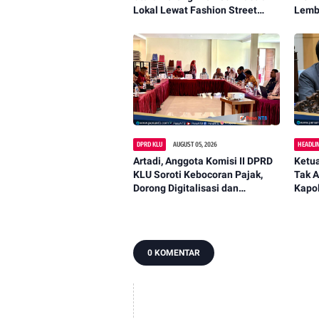
Lokal Lewat Fashion Street
Lemb
2026
DPRD KLU
AUGUST 05, 2026
HEADLI
Artadi, Anggota Komisi II DPRD
Ketua
KLU Soroti Kebocoran Pajak,
Tak A
Dorong Digitalisasi dan
Kapol
Libatkan Kepala Dusun
0 KOMENTAR