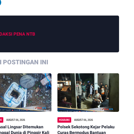
DAKSI PENA NTB
 POSTINGAN INI
NE
AUGUST 06, 2026
HEADLINE
AUGUST 06, 2026
Asal Lingsar Ditemukan
Polsek Sekotong Kejar Pelaku
ggal Dunia di Pinggir Kali
Curas Bermodus Bantuan