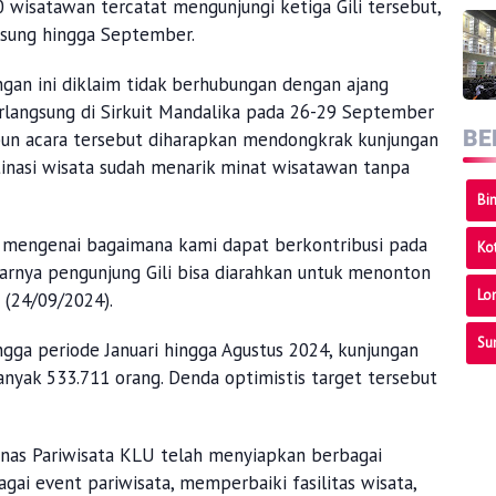
00 wisatawan tercatat mengunjungi ketiga Gili tersebut,
ngsung hingga September.
ngan ini diklaim tidak berhubungan dengan ajang
rlangsung di Sirkuit Mandalika pada 26-29 September
BE
un acara tersebut diharapkan mendongkrak kunjungan
stinasi wisata sudah menarik minat wisatawan tanpa
Bi
n mengenai bagaimana kami dapat berkontribusi pada
Ko
rnya pengunjung Gili bisa diarahkan untuk menonton
Lo
a (24/09/2024).
Su
ngga periode Januari hingga Agustus 2024, kunjungan
anyak 533.711 orang. Denda optimistis target tersebut
inas Pariwisata KLU telah menyiapkan berbagai
agai event pariwisata, memperbaiki fasilitas wisata,