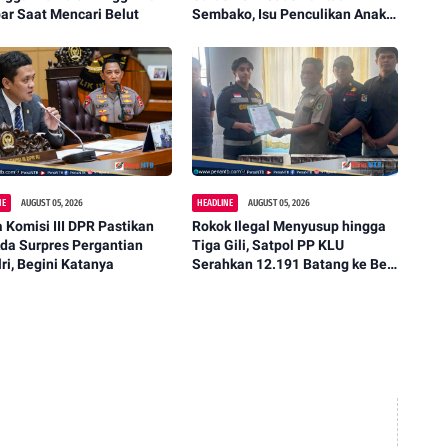
ar Saat Mencari Belut
Sembako, Isu Penculikan Anak
Dipastikan Hoaks
NE
AUGUST 05, 2026
HEADLINE
AUGUST 05, 2026
 Komisi III DPR Pastikan
Rokok Ilegal Menyusup hingga
da Surpres Pergantian
Tiga Gili, Satpol PP KLU
ri, Begini Katanya
Serahkan 12.191 Batang ke Bea
Cukai