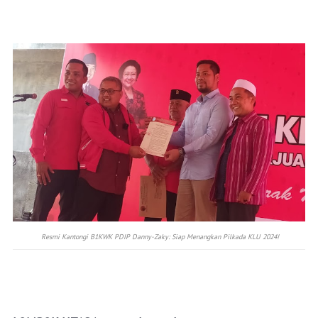
Resmi Kantongi B1KWK PDIP Danny-Zaky: Siap Menangkan Pilkada KLU 2024!