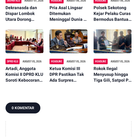
DISPAR KLU
AUGUST 07, 2026
HEADLINE
AUGUST 06, 2026
HEADLINE
AUGUST 06, 2026
Dekranasda dan
Pria Asal Lingsar
Polsek Sekotong
Dispar Lombok
Ditemukan
Kejar Pelaku Curas
Utara Dorong
Meninggal Dunia di
Bermodus Bantuan
Promosi Wastra
Pinggir Kali
Sembako, Isu
Lokal Lewat
Lembar Saat
Penculikan Anak
Fashion Street
Mencari Belut
Dipastikan Hoaks
2026
DPRD KLU
AUGUST 05, 2026
HEADLINE
AUGUST 05, 2026
HEADLINE
AUGUST 05, 2026
Artadi, Anggota
Ketua Komisi III
Rokok Ilegal
Komisi II DPRD KLU
DPR Pastikan Tak
Menyusup hingga
Soroti Kebocoran
Ada Surpres
Tiga Gili, Satpol PP
Pajak, Dorong
Pergantian Kapolri,
KLU Serahkan
Digitalisasi dan
Begini Katanya
12.191 Batang ke
Libatkan Kepala
Bea Cukai
Dusun
0 KOMENTAR