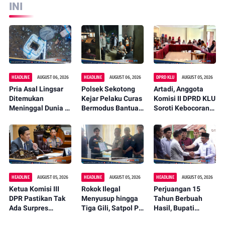
INI
HEADLINE
AUGUST 06, 2026
HEADLINE
AUGUST 06, 2026
DPRD KLU
AUGUST 05, 2026
Pria Asal Lingsar
Polsek Sekotong
Artadi, Anggota
Ditemukan
Kejar Pelaku Curas
Komisi II DPRD KLU
Meninggal Dunia di
Bermodus Bantuan
Soroti Kebocoran
Pinggir Kali
Sembako, Isu
Pajak, Dorong
Lembar Saat
Penculikan Anak
Digitalisasi dan
Mencari Belut
Dipastikan Hoaks
Libatkan Kepala
Dusun
HEADLINE
AUGUST 05, 2026
HEADLINE
AUGUST 05, 2026
HEADLINE
AUGUST 05, 2026
Ketua Komisi III
Rokok Ilegal
Perjuangan 15
DPR Pastikan Tak
Menyusup hingga
Tahun Berbuah
Ada Surpres
Tiga Gili, Satpol PP
Hasil, Bupati
Pergantian Kapolri,
KLU Serahkan
Najmul Serahkan