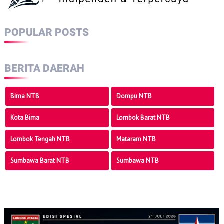
POPULAR POSTS
BERITA DAERAH
Bima NTB
Dompu NTB
Kota Bima
Lombok Barat NTB
Lombok Tengah NTB
Mataram NTB
Sumbawa Barat NTB
Sumbawa NTB