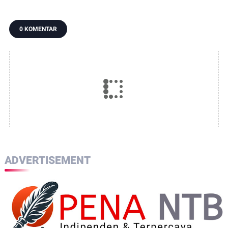
Begini Katanya
12.191 Batang ke
Perbup Desa
Bea Cukai
Persiapan
Murangga
0 KOMENTAR
ADVERTISEMENT