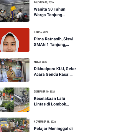
AGUSTUS 08, 2024
Wanita 50 Tahun
Warga Tanjung
Ditemukan Tewas
Gantung Diri di Dapur.
JUNI 14, 2024
Pirna Ratnasih, Siswi
SMAN 1 Tanjung,
Wakili Lombok Utara
Menuju Kompetisi
Paskibraka Tingkat
MEI 22, 2024
Nasional
Dikbudpora KLU, Gelar
Acara Gendu Rasa:
Membangun Identitas
dan Jati Diri
Masyarakat Dayan
DESEMBER 10, 2024
Gunung
Kecelakaan Lalu
Lintas di Lombok
Utara, Pelajar
Meninggal Dunia -
PENANTB
NOVEMBER 18, 2024
Pelajar Meninggal di