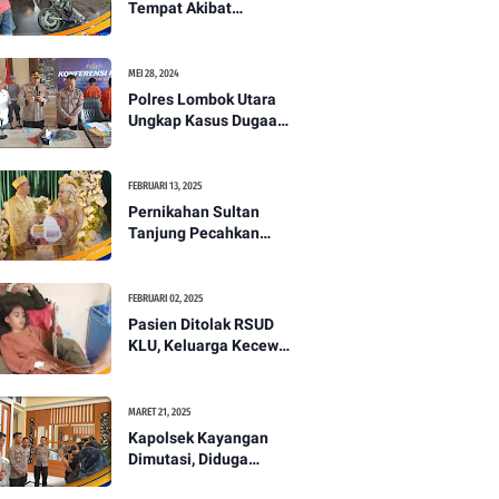
Tempat Akibat
Kecelakaan Lalu
Lintas di Lombok
Utara -PENANTB
MEI 28, 2024
Polres Lombok Utara
Ungkap Kasus Dugaan
Pembunuhan
Berencana Bermodus
Gantung Diri
FEBRUARI 13, 2025
Pernikahan Sultan
Tanjung Pecahkan
Rekor Mahar Termahal
di Lombok Utara -
PENANTB
FEBRUARI 02, 2025
Pasien Ditolak RSUD
KLU, Keluarga Kecewa
dengan Pelayanan
Kesehatan -PENANTB
MARET 21, 2025
Kapolsek Kayangan
Dimutasi, Diduga
Terkait Insiden