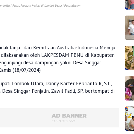
Inklusi Pusat, Program Inklusi di Lombok Utara | Penantb.com
ndak lanjut dari Kemitraan Australia-Indonesia Menuju
ng dilaksanakan oleh LAKPESDAM PBNU di Kabupaten
engunjungi desa dampingan yakni Desa Singgar
Kamis (18/07/2024).
Bupati Lombok Utara, Danny Karter Febrianto R, ST.,
Desa Singgar Penjalin, Zawil Fadli, SP, bertempat di