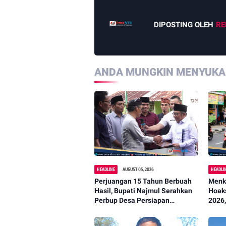
DIPOSTING OLEH
RE
ANDA MUNGKIN MENYUKAI
HEADLINE
AUGUST 05, 2026
HEADLI
Perjuangan 15 Tahun Berbuah
Menk
Hasil, Bupati Najmul Serahkan
Hoak
Perbup Desa Persiapan
2026,
Murangga
Infor