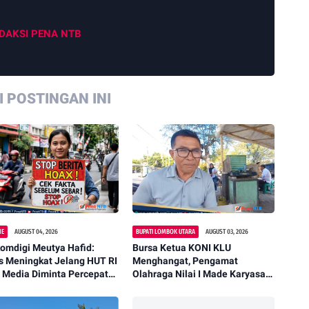
DAKSI PENA NTB
 POSTINGAN INI
NE
AUGUST 04, 2026
BUPATI LOMBOK UTARA
AUGUST 03, 2026
omdigi Meutya Hafid:
Bursa Ketua KONI KLU
s Meningkat Jelang HUT RI
Menghangat, Pengamat
 Media Diminta Percepat
Olahraga Nilai I Made Karyasa
masi Benar
Sosok Ideal Pimpin KONI