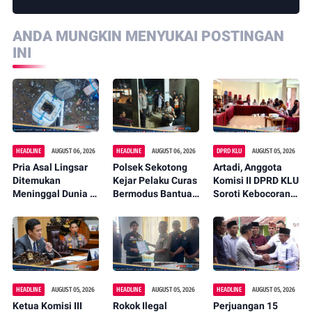
ANDA MUNGKIN MENYUKAI POSTINGAN
INI
HEADLINE
AUGUST 06, 2026
HEADLINE
AUGUST 06, 2026
DPRD KLU
AUGUST 05, 2026
Pria Asal Lingsar
Polsek Sekotong
Artadi, Anggota
Ditemukan
Kejar Pelaku Curas
Komisi II DPRD KLU
Meninggal Dunia di
Bermodus Bantuan
Soroti Kebocoran
Pinggir Kali
Sembako, Isu
Pajak, Dorong
Lembar Saat
Penculikan Anak
Digitalisasi dan
Mencari Belut
Dipastikan Hoaks
Libatkan Kepala
Dusun
HEADLINE
AUGUST 05, 2026
HEADLINE
AUGUST 05, 2026
HEADLINE
AUGUST 05, 2026
Ketua Komisi III
Rokok Ilegal
Perjuangan 15