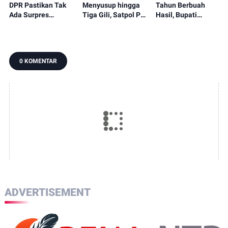
DPR Pastikan Tak
Menyusup hingga
Tahun Berbuah
Ada Surpres
Tiga Gili, Satpol PP
Hasil, Bupati
Pergantian Kapolri,
KLU Serahkan
Najmul Serahkan
Begini Katanya
12.191 Batang ke
Perbup Desa
Bea Cukai
Persiapan
Murangga
0 KOMENTAR
ADVERTISEMENT