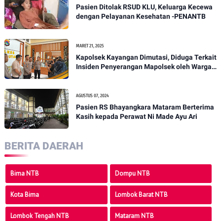
Pasien Ditolak RSUD KLU, Keluarga Kecewa
dengan Pelayanan Kesehatan -PENANTB
MARET 21, 2025
Kapolsek Kayangan Dimutasi, Diduga Terkait
Insiden Penyerangan Mapolsek oleh Warga -
PENANTB
AGUSTUS 07, 2024
Pasien RS Bhayangkara Mataram Berterima
Kasih kepada Perawat Ni Made Ayu Ari
BERITA DAERAH
Bima NTB
Dompu NTB
Kota Bima
Lombok Barat NTB
Lombok Tengah NTB
Mataram NTB