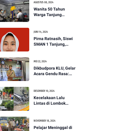
AGUSTUS 08, 2024
Wanita 50 Tahun
Warga Tanjung
Ditemukan Tewas
Gantung Diri di Dapur.
JUNI 14, 2024
Pirna Ratnasih, Siswi
SMAN 1 Tanjung,
Wakili Lombok Utara
Menuju Kompetisi
Paskibraka Tingkat
MEI 22, 2024
Nasional
Dikbudpora KLU, Gelar
Acara Gendu Rasa:
Membangun Identitas
dan Jati Diri
Masyarakat Dayan
DESEMBER 10, 2024
Gunung
Kecelakaan Lalu
Lintas di Lombok
Utara, Pelajar
Meninggal Dunia -
PENANTB
NOVEMBER 18, 2024
Pelajar Meninggal di