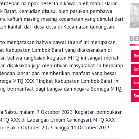
 terdepan nampak peserta dikawal oleh mobil siaran
k Barat. Kemudian disusul oleh pasukan pembawa
ra kafilah masing masing kecamatan yang dimulai dari
eh kafilah dari desa desa di Kecamatan Gunungsari.
BE
rto mengatakan bahwa pawai ta'aruf ini merupakan
at Kabupaten Lombok Barat yang dilaksanakan di
Bi
an bahwa rangkaian kegiatan MTQ ini sangat meriah
dan disaksikan juga oleh ribuan masyarakat. Ia berharap
Ko
 dengan lancar dan memberikan manfaat yang besar
emoga MTQ XXX Tingkat Kabupaten Lombok Barat ini
Lo
yang bermanfaat bagi bangsa dan negara. Semoga MTQ
.
Su
a Sabtu malam, 7 Oktober 2023. Kegiatan pembukaan
a MTQ XXX di Lapangan Umum Gunungsari. MTQ XXX
tu sejak 7 Oktober 2023 hingga 11 Oktober 2023.