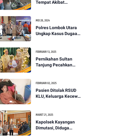
Tempat Akibat
Kecelakaan Lalu
Lintas di Lombok
Utara -PENANTB
MEI 28, 2024
Polres Lombok Utara
Ungkap Kasus Dugaan
Pembunuhan
Berencana Bermodus
Gantung Diri
FEBRUARI 13, 2025
Pernikahan Sultan
Tanjung Pecahkan
Rekor Mahar Termahal
di Lombok Utara -
PENANTB
FEBRUARI 02, 2025
Pasien Ditolak RSUD
KLU, Keluarga Kecewa
dengan Pelayanan
Kesehatan -PENANTB
MARET 21, 2025
Kapolsek Kayangan
Dimutasi, Diduga
Terkait Insiden