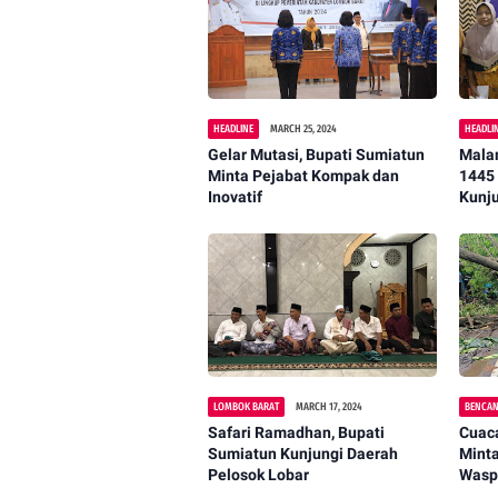
HEADLINE
MARCH 25, 2024
HEADLI
Gelar Mutasi, Bupati Sumiatun
Mala
Minta Pejabat Kompak dan
1445 
Inovatif
Kunj
LOMBOK BARAT
MARCH 17, 2024
BENCAN
Safari Ramadhan, Bupati
Cuac
Sumiatun Kunjungi Daerah
Mint
Pelosok Lobar
Wasp