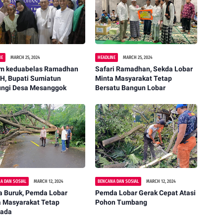
NE
MARCH 25, 2024
HEADLINE
MARCH 25, 2024
m keduabelas Ramadhan
Safari Ramadhan, Sekda Lobar
H, Bupati Sumiatun
Minta Masyarakat Tetap
ungi Desa Mesanggok
Bersatu Bangun Lobar
A DAN SOSIAL
MARCH 12, 2024
BENCANA DAN SOSIAL
MARCH 12, 2024
a Buruk, Pemda Lobar
Pemda Lobar Gerak Cepat Atasi
a Masyarakat Tetap
Pohon Tumbang
ada