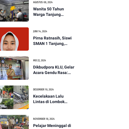
AGUSTUS 08, 2024
Wanita 50 Tahun
Warga Tanjung
Ditemukan Tewas
Gantung Diri di Dapur.
JUNI 14, 2024
Pirna Ratnasih, Siswi
SMAN 1 Tanjung,
Wakili Lombok Utara
Menuju Kompetisi
Paskibraka Tingkat
MEI 22, 2024
Nasional
Dikbudpora KLU, Gelar
Acara Gendu Rasa:
Membangun Identitas
dan Jati Diri
Masyarakat Dayan
DESEMBER 10, 2024
Gunung
Kecelakaan Lalu
Lintas di Lombok
Utara, Pelajar
Meninggal Dunia -
PENANTB
NOVEMBER 18, 2024
Pelajar Meninggal di