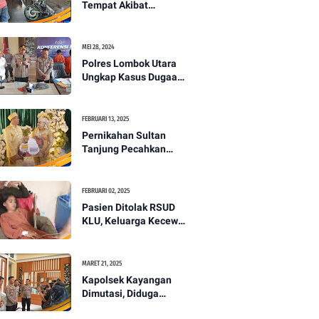
Tempat Akibat
Kecelakaan Lalu
Lintas di Lombok
Utara -PENANTB
MEI 28, 2024
Polres Lombok Utara
Ungkap Kasus Dugaan
Pembunuhan
Berencana Bermodus
Gantung Diri
FEBRUARI 13, 2025
Pernikahan Sultan
Tanjung Pecahkan
Rekor Mahar Termahal
di Lombok Utara -
PENANTB
FEBRUARI 02, 2025
Pasien Ditolak RSUD
KLU, Keluarga Kecewa
dengan Pelayanan
Kesehatan -PENANTB
MARET 21, 2025
Kapolsek Kayangan
Dimutasi, Diduga
Terkait Insiden