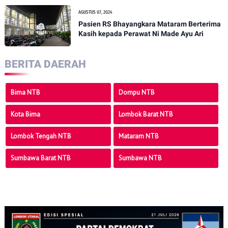
AGUSTUS 07, 2024
Pasien RS Bhayangkara Mataram Berterima
Kasih kepada Perawat Ni Made Ayu Ari
BERITA DAERAH
Bima NTB
Dompu NTB
Kota Bima
Lombok Barat NTB
Lombok Tengah NTB
Mataram NTB
Sumbawa Barat NTB
Sumbawa NTB