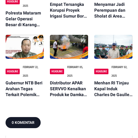
HEADLINE
Empat Tersangka
Menyamar Jadi
2025
Korupsi Proyek
Perempuan dan
Polresta Mataram
Irigasi Sumur Bor
Sholat di Area
Gelar Operasi
di Lombok Utara
Wanita, Mahasiswa
Besar di Karang
Ditahan Kejari
Diamankan di
Bagu, Amankan 9
Mataram
Islamic Center
Terduga Pengedar
Mataram -
Narkoba
PENANTB
FEBRUARY 22,
FEBRUARY 05,
FEBRUARY 02,
HEADLINE
HEADLINE
HEADLINE
2025
2025
2025
Gubernur NTB Beri
Distributor APAR
Menhan RI Tinjau
Arahan Tegas
SERVVO Kenalkan
Kapal Induk
Terkait Polemik
Produk ke Damkar
Charles De Gaulle,
Rumah Singgah
dan Stakeholder di
Perkuat Diplomasi
RSUD NTB
Mataram -
Pertahanan
PENANTB
Indonesia-Prancis -
PENANTB
0 KOMENTAR