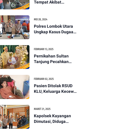
Tempat Akibat
Kecelakaan Lalu
Lintas di Lombok
Utara -PENANTB
MEI 28, 2024
Polres Lombok Utara
Ungkap Kasus Dugaan
Pembunuhan
Berencana Bermodus
Gantung Diri
FEBRUARI 13, 2025
Pernikahan Sultan
Tanjung Pecahkan
Rekor Mahar Termahal
di Lombok Utara -
PENANTB
FEBRUARI 02, 2025
Pasien Ditolak RSUD
KLU, Keluarga Kecewa
dengan Pelayanan
Kesehatan -PENANTB
MARET 21, 2025
Kapolsek Kayangan
Dimutasi, Diduga
Terkait Insiden