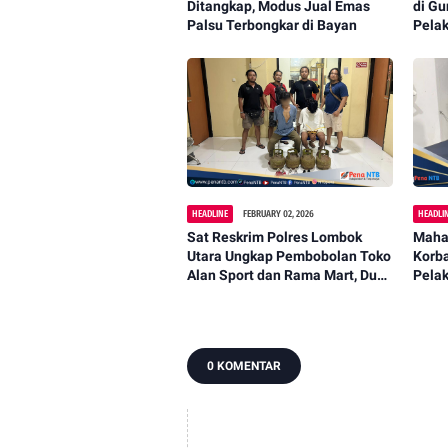
Ditangkap, Modus Jual Emas
di Gu
Palsu Terbongkar di Bayan
Pela
HEADLINE
FEBRUARY 02, 2026
HEADLI
Sat Reskrim Polres Lombok
Maha
Utara Ungkap Pembobolan Toko
Korba
Alan Sport dan Rama Mart, Dua
Pelak
Pelaku Ditangkap Tim Puma
0 KOMENTAR