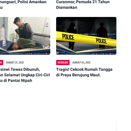
nungsari, Polisi Amankan
Curanmor, Pemuda 21 Tahun
ku
Diamankan
NE
AUGUST 27, 2025
HEADLINE
AUGUST 03, 2025
siswi Tewas Dibunuh,
Tragis! Cekcok Rumah Tangga
n Selamat Ungkap Ciri-Ciri
di Praya Berujung Maut.
u di Pantai Nipah