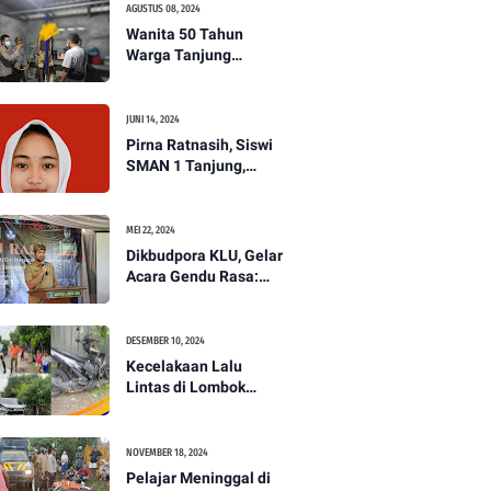
AGUSTUS 08, 2024
Wanita 50 Tahun
Warga Tanjung
Ditemukan Tewas
Gantung Diri di Dapur.
JUNI 14, 2024
Pirna Ratnasih, Siswi
SMAN 1 Tanjung,
Wakili Lombok Utara
Menuju Kompetisi
Paskibraka Tingkat
MEI 22, 2024
Nasional
Dikbudpora KLU, Gelar
Acara Gendu Rasa:
Membangun Identitas
dan Jati Diri
Masyarakat Dayan
DESEMBER 10, 2024
Gunung
Kecelakaan Lalu
Lintas di Lombok
Utara, Pelajar
Meninggal Dunia -
PENANTB
NOVEMBER 18, 2024
Pelajar Meninggal di