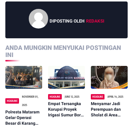
DIPOSTING OLEH
REDAKSI
ANDA MUNGKIN MENYUKAI POSTINGAN
INI
NOVEMBER 01,
HEADLINE
JUNE 12, 2025
HEADLINE
APRIL 14, 2025
HEADLINE
Empat Tersangka
Menyamar Jadi
2025
Korupsi Proyek
Perempuan dan
Polresta Mataram
Irigasi Sumur Bor
Sholat di Area
Gelar Operasi
di Lombok Utara
Wanita, Mahasiswa
Besar di Karang
Ditahan Kejari
Diamankan di
Bagu, Amankan 9
Mataram
Islamic Center