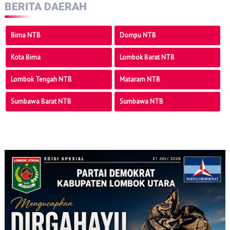
BERITA DAERAH
Bima NTB
Dompu NTB
Kota Bima
Lombok Barat NTB
Lombok Tengah NTB
Mataram NTB
Sumbawa Barat NTB
Sumbawa NTB