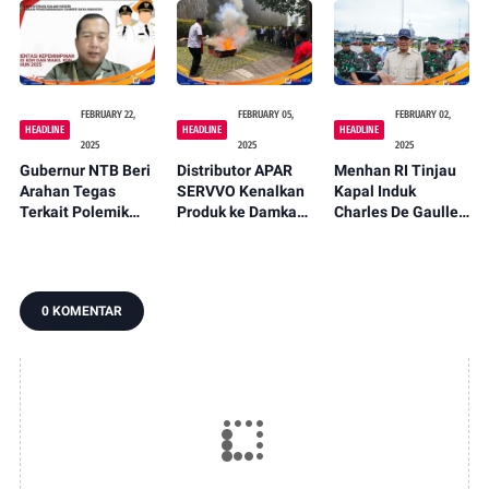
Terduga Pengedar
Mataram -
Narkoba
PENANTB
FEBRUARY 22,
FEBRUARY 05,
FEBRUARY 02,
HEADLINE
HEADLINE
HEADLINE
2025
2025
2025
Gubernur NTB Beri
Distributor APAR
Menhan RI Tinjau
Arahan Tegas
SERVVO Kenalkan
Kapal Induk
Terkait Polemik
Produk ke Damkar
Charles De Gaulle,
Rumah Singgah
dan Stakeholder di
Perkuat Diplomasi
RSUD NTB
Mataram -
Pertahanan
PENANTB
Indonesia-Prancis -
PENANTB
0 KOMENTAR