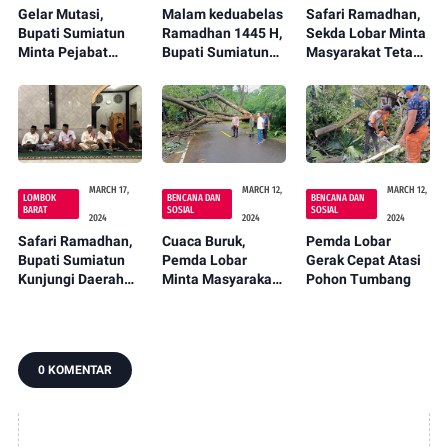
Gelar Mutasi,
Malam keduabelas
Safari Ramadhan,
Bupati Sumiatun
Ramadhan 1445 H,
Sekda Lobar Minta
Minta Pejabat
Bupati Sumiatun
Masyarakat Tetap
Kompak dan
Kunjungi Desa
Bersatu Bangun
Inovatif
Mesanggok
Lobar
MARCH 17,
MARCH 12,
MARCH 12,
LOMBOK
BENCANA DAN
BENCANA DAN
BARAT
SOSIAL
SOSIAL
2024
2024
2024
Safari Ramadhan,
Cuaca Buruk,
Pemda Lobar
Bupati Sumiatun
Pemda Lobar
Gerak Cepat Atasi
Kunjungi Daerah
Minta Masyarakat
Pohon Tumbang
Pelosok Lobar
Tetap Waspada
0 KOMENTAR