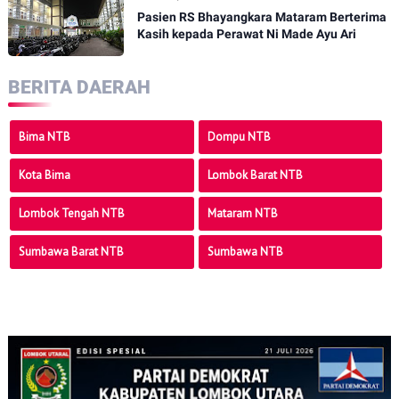
Pasien RS Bhayangkara Mataram Berterima
Kasih kepada Perawat Ni Made Ayu Ari
BERITA DAERAH
Bima NTB
Dompu NTB
Kota Bima
Lombok Barat NTB
Lombok Tengah NTB
Mataram NTB
Sumbawa Barat NTB
Sumbawa NTB