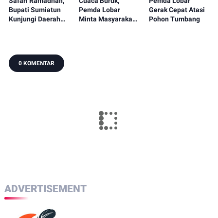
Safari Ramadhan,
Cuaca Buruk,
Pemda Lobar
Bupati Sumiatun
Pemda Lobar
Gerak Cepat Atasi
Kunjungi Daerah
Minta Masyarakat
Pohon Tumbang
Pelosok Lobar
Tetap Waspada
0 KOMENTAR
ADVERTISEMENT