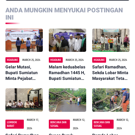
ANDA MUNGKIN MENYUKAI POSTINGAN
INI
HEADLINE
MARCH 25, 2024
HEADLINE
MARCH 25, 2024
HEADLINE
MARCH 25, 2024
Gelar Mutasi,
Malam keduabelas
Safari Ramadhan,
Bupati Sumiatun
Ramadhan 1445 H,
Sekda Lobar Minta
Minta Pejabat
Bupati Sumiatun
Masyarakat Tetap
Kompak dan
Kunjungi Desa
Bersatu Bangun
Inovatif
Mesanggok
Lobar
MARCH 17,
MARCH 12,
MARCH 12,
LOMBOK
BENCANA DAN
BENCANA DAN
BARAT
SOSIAL
SOSIAL
2024
2024
2024