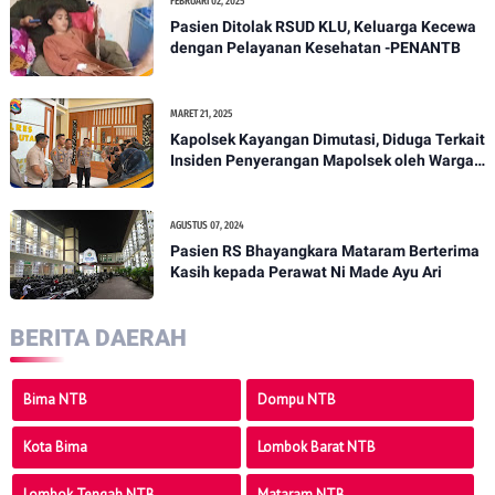
FEBRUARI 02, 2025
Pasien Ditolak RSUD KLU, Keluarga Kecewa
dengan Pelayanan Kesehatan -PENANTB
MARET 21, 2025
Kapolsek Kayangan Dimutasi, Diduga Terkait
Insiden Penyerangan Mapolsek oleh Warga -
PENANTB
AGUSTUS 07, 2024
Pasien RS Bhayangkara Mataram Berterima
Kasih kepada Perawat Ni Made Ayu Ari
BERITA DAERAH
Bima NTB
Dompu NTB
Kota Bima
Lombok Barat NTB
Lombok Tengah NTB
Mataram NTB